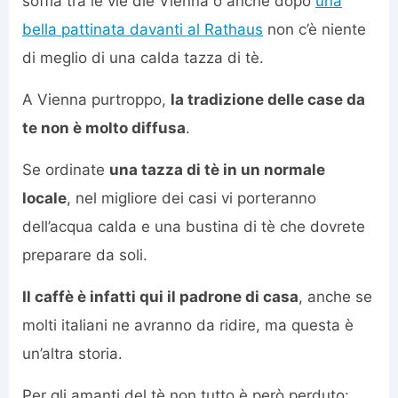
soffia tra le vie die Vienna o anche dopo
una
bella pattinata davanti al Rathaus
non c’è niente
di meglio di una calda tazza di tè.
A Vienna purtroppo,
la tradizione delle case da
te non è molto diffusa
.
Se ordinate
una tazza di tè in un normale
locale
, nel migliore dei casi vi porteranno
dell’acqua calda e una bustina di tè che dovrete
preparare da soli.
Il caffè è infatti qui il padrone di casa
, anche se
molti italiani ne avranno da ridire, ma questa è
un’altra storia.
Per gli amanti del tè non tutto è però perduto: