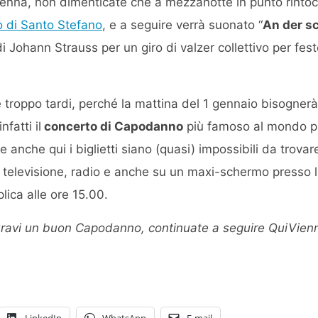
enna, non dimenticate che a mezzanotte in punto rintoc
 di Santo Stefano
, e a seguire verrà suonato “
An der s
di Johann Strauss per un giro di valzer collettivo per fest
 troppo tardi, perché la mattina del 1 gennaio bisognerà 
nfatti il
concerto di Capodanno
più famoso al mondo p
anche qui i biglietti siano (quasi) impossibili da trovare
n televisione, radio e anche su un maxi-schermo presso l
plica alle ore 15.00.
ravi un buon Capodanno, continuate a seguire QuiVienn
LinkedIn
WhatsApp
E-mail