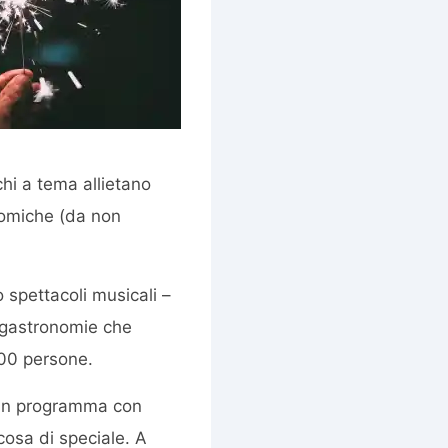
chi a tema allietano
onomiche (da non
o spettacoli musicali –
e gastronomie che
000 persone.
 un programma con
cosa di speciale. A