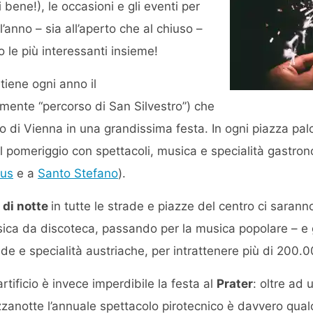
 bene!), le occasioni e gli eventi per
ll’anno – sia all’aperto che al chiuso –
le più interessanti insieme!
 tiene ogni anno il
lmente “percorso di San Silvestro”) che
ro di Vienna in una grandissima festa. In ogni piazza pal
al pomeriggio con spettacoli, musica e specialità gastr
aus
e a
Santo Stefano
).
2 di notte
in tutte le strade e piazze del centro ci sarann
usica da discoteca, passando per la musica popolare – 
de e specialità austriache, per intrattenere più di 200.
artificio è invece imperdibile la festa al
Prater
: oltre ad
zanotte l’annuale spettacolo pirotecnico è davvero qual