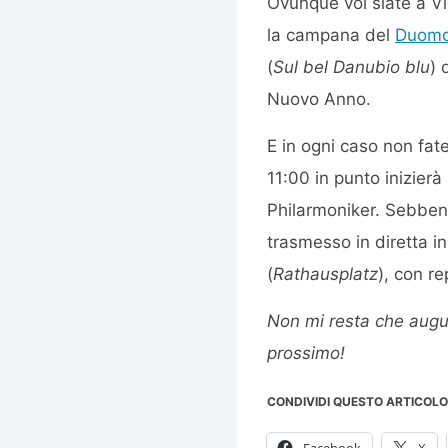
Ovunque voi siate a Vi
la campana del
Duomo
(
Sul bel Danubio blu
) 
Nuovo Anno.
E in ogni caso non fate
11:00 in punto inizierà i
Philarmoniker. Sebbene 
trasmesso in diretta i
(
Rathausplatz
), con re
Non mi resta che augu
prossimo!
CONDIVIDI QUESTO ARTICOLO
Facebook
X