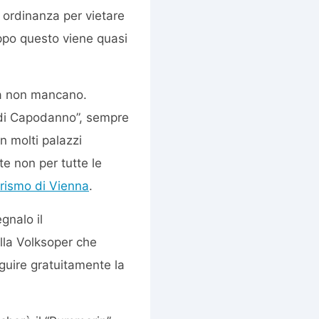
 ordinanza per vietare
roppo questo viene quasi
ità non mancano.
e di Capodanno”, sempre
n molti palazzi
e non per tutte le
Turismo di Vienna
.
egnalo il
lla Volksoper che
eguire gratuitamente la