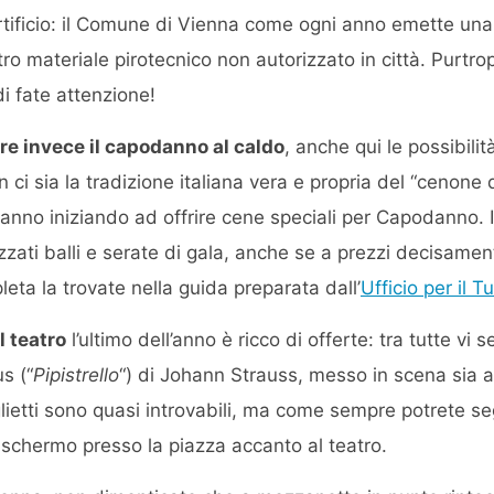
artificio: il Comune di Vienna come ogni anno emette una
 altro materiale pirotecnico non autorizzato in città. Purt
i fate attenzione!
ere invece il capodanno al caldo
, anche qui le possibil
 ci sia la tradizione italiana vera e propria del “cenon
 stanno iniziando ad offrire cene speciali per Capodanno. I
ati balli e serate di gala, anche se a prezzi decisament
eta la trovate nella guida preparata dall’
Ufficio per il 
l teatro
l’ultimo dell’anno è ricco di offerte: tra tutte vi s
s (“
Pipistrello
“) di Johann Strauss, messo in scena sia a
iglietti sono quasi introvabili, ma come sempre potrete s
-schermo presso la piazza accanto al teatro.