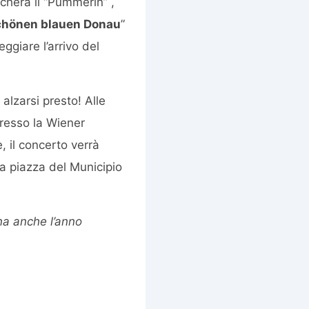
cherà il “Pummerin” ,
chönen blauen Donau
”
eggiare l’arrivo del
alzarsi presto! Alle
resso la Wiener
, il concerto verrà
a piazza del Municipio
a anche l’anno