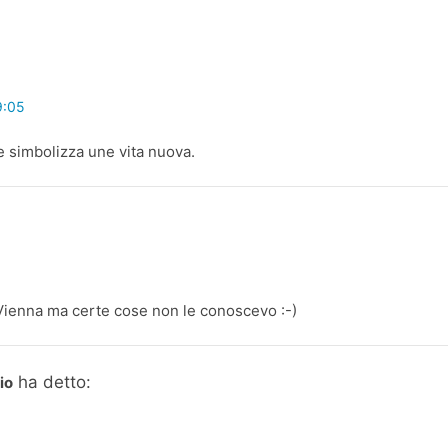
9:05
che simbolizza une vita nuova.
 Vienna ma certe cose non le conoscevo :-)
ha detto:
io