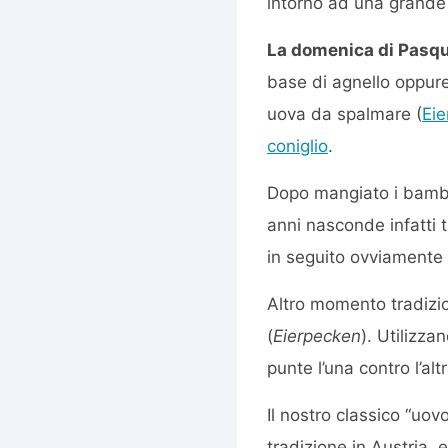
intorno ad una grande 
La domenica di Pasqua
base di agnello oppure
uova da spalmare (
Eie
coniglio
.
Dopo mangiato i bambini
anni nasconde infatti 
in seguito ovviamente
Altro momento tradizio
(
Eierpecken
). Utilizz
punte l’una contro l’alt
Il nostro classico “uo
tradizione in Austria, 