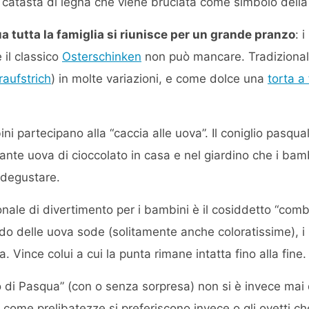
catasta di legna che viene bruciata come simbolo della 
 tutta la famiglia si riunisce per un grande pranzo
: i
 il classico
Osterschinken
non può mancare. Tradizional
raufstrich
) in molte variazioni, e come dolce una
torta a
 partecipano alla “caccia alle uova”. Il coniglio pasqual
tante uova di cioccolato in casa e nel giardino che i ba
 degustare.
nale di divertimento per i bambini è il cosiddetto “com
ando delle uova sode (solitamente anche coloratissime), 
ra. Vince colui a cui la punta rimane intatta fino alla fine.
vo di Pasqua” (con o senza sorpresa) non si è invece mai
e come prelibatezze si preferiscono invece o gli ovetti c