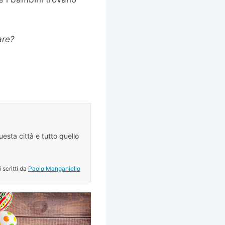
are?
esta città e tutto quello
.
i scritti da
Paolo Manganiello