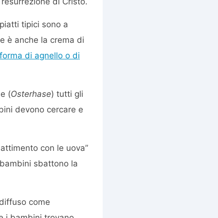
resurrezione di Cristo.
 piatti tipici sono a
e è anche la crema di
 forma di agnello o di
e (
Osterhase
) tutti gli
mbini devono cercare e
battimento con le uova”
i bambini sbattono la
 diffuso come
he i bambini trovano