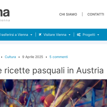
CHI SIAMO
CONTATTI
rasferirsi a Vienna
Visitare Vienna
Progetti
•
Cultura
•
9 Aprile 2025
•
5 commenti
e ricette pasquali in Austria