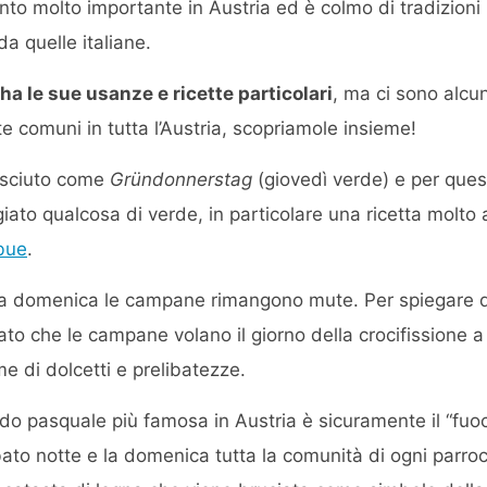
 molto importante in Austria ed è colmo di tradizioni i
da quelle italiane.
ha le sue usanze e ricette particolari
, ma ci sono alcun
e comuni in tutta l’Austria, scopriamole insieme!
nosciuto come
Gründonnerstag
(giovedì verde) e per ques
ato qualcosa di verde, in particolare una ricetta molto
 bue
.
 la domenica le campane rimangono mute. Per spiegare q
to che le campane volano il giorno della crocifissione a
e di dolcetti e prelibatezze.
odo pasquale più famosa in Austria è sicuramente il “fuo
abato notte e la domenica tutta la comunità di ogni parroc