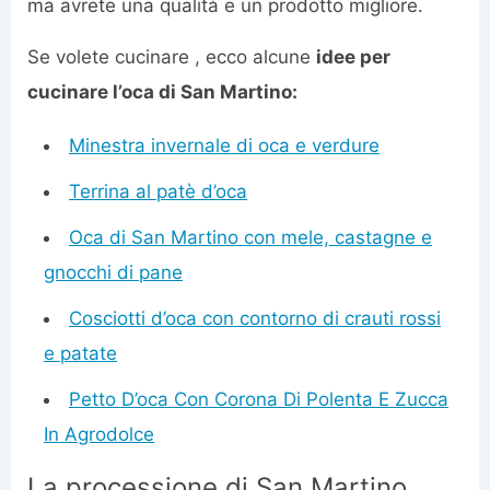
ma avrete una qualità e un prodotto migliore.
Se volete cucinare , ecco alcune
idee per
cucinare l’oca di San Martino:
Minestra invernale di oca e verdure
Terrina al patè d’oca
Oca di San Martino con mele, castagne e
gnocchi di pane
Cosciotti d’oca con contorno di crauti rossi
e patate
Petto D’oca Con Corona Di Polenta E Zucca
In Agrodolce
La processione di San Martino