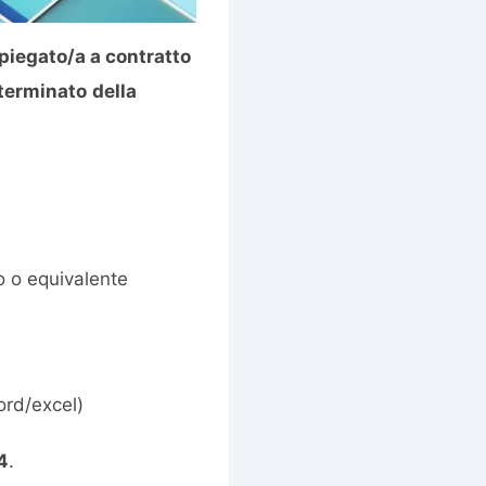
piegato/a a contratto
terminato
della
o o equivalente
ord/excel)
4
.