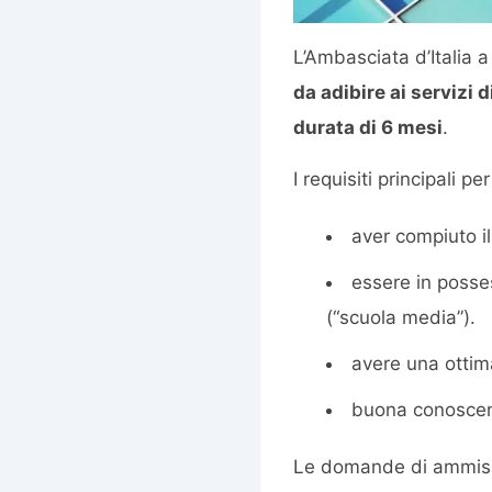
L’Ambasciata d’Italia 
da adibire ai servizi 
durata di 6 mesi
.
I requisiti principali p
aver compiuto il
essere in posse
(“scuola media”).
avere una ottim
buona conoscenz
Le domande di ammiss