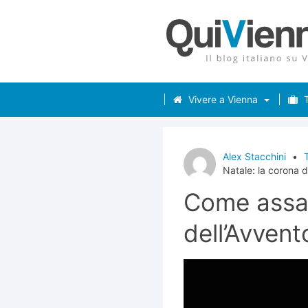
Vivere a Vienna
T
Alex Stacchini
•
T
Natale: la corona d
Come assap
dell’Avvent