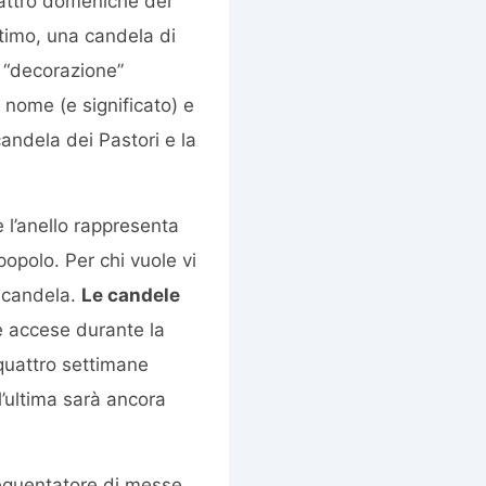
attro domeniche del
ltimo, una candela di
a “decorazione”
o nome (e significato) e
andela dei Pastori e la
 l’anello rappresenta
popolo. Per chi vuole vi
a candela.
Le candele
e accese durante la
 quattro settimane
l’ultima sarà ancora
requentatore di messe,