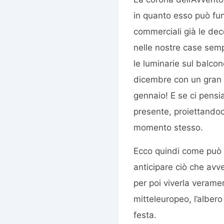
in quanto esso può fu
commerciali già le dec
nelle nostre case semp
le luminarie sul balco
dicembre con un gran ri
gennaio! E se ci pens
presente, proiettandoc
momento stesso.
Ecco quindi come può a
anticipare ciò che avve
per poi viverla veram
mitteleuropeo, l’albero
festa.