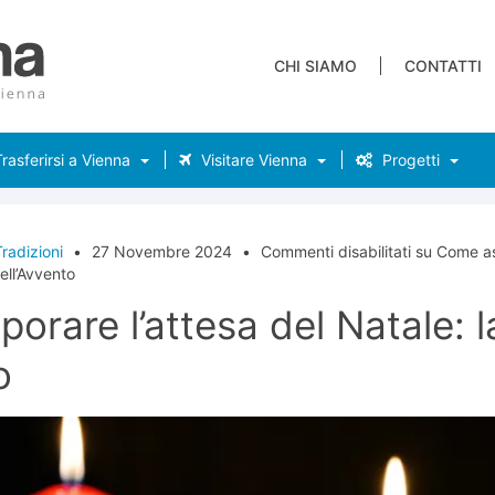
CHI SIAMO
CONTATTI
rasferirsi a Vienna
Visitare Vienna
Progetti
radizioni
•
27 Novembre 2024
•
Commenti disabilitati
su Come ass
ell’Avvento
orare l’attesa del Natale: 
o