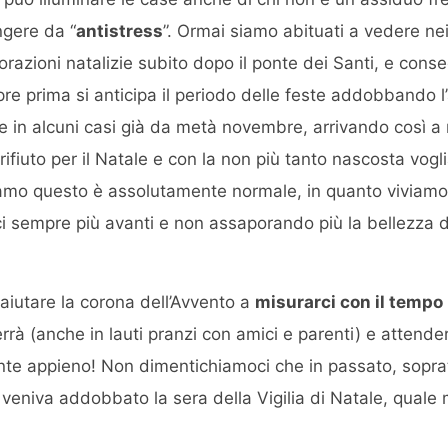
ngere da “
antistress
”. Ormai siamo abituati a vedere nei
orazioni natalizie subito dopo il ponte dei Santi, e co
re prima si anticipa il periodo delle feste addobbando 
ne in alcuni casi già da metà novembre, arrivando così a
fiuto per il Natale e con la non più tanto nascosta vogli
iamo questo è assolutamente normale, in quanto viviam
i sempre più avanti e non assaporando più la bellezza de
iutare la corona dell’Avvento a
misurarci con il tempo
rrà (anche in lauti pranzi con amici e parenti) e attendere
ente appieno! Non dimentichiamoci che in passato, sopr
 veniva addobbato la sera della Vigilia di Natale, quale 