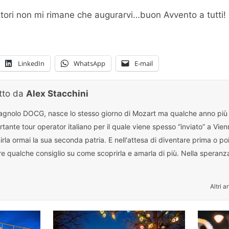
ttori non mi rimane che augurarvi…buon Avvento a tutti!
LinkedIn
WhatsApp
E-mail
itto da
Alex Stacchini
gnolo DOCG, nasce lo stesso giorno di Mozart ma qualche anno più t
tante tour operator italiano per il quale viene spesso “inviato” a Vien
irla ormai la sua seconda patria. E nell'attesa di diventare prima o po
re qualche consiglio su come scoprirla e amarla di più. Nella speran
Altri a