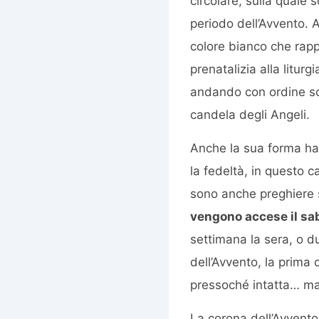
circolare, sulla quale
periodo dell’Avvento. A
colore bianco che rapp
prenatalizia alla litur
andando con ordine son
candela degli Angeli.
Anche la sua forma ha u
la fedeltà, in questo c
sono anche preghiere s
vengono accese il sa
settimana la sera, o du
dell’Avvento, la prima
pressoché intatta… ma
La corona dell’Avvento