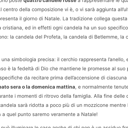
 sono poste
quattro candele rosse
a rappresentare le qu
l centro della composizione vi è, o vi sarà aggiunta all’u
resenta il giorno di Natale. La tradizione collega quest
gia cristiana, ed in effetti ogni candela ha un suo specific
o: la candela del Profeta, la candela di Betlemme, la c
na simbologia precisa: il cerchio rappresenta l’anello, e
aso è la fedeltà di Dio che mantiene le promesse al suo 
pecifiche da recitare prima dell’accensione di ciascun
bato sera o la domenica mattina
, e normalmente tenut
rante i momenti di ritrovo della famiglia. Alla fine delle
 candela sarà ridotta a poco più di un mozzicone mentre 
 a quel punto saremo veramente a Natale!
 può illuminare le case anche di chi non è un assiduo f