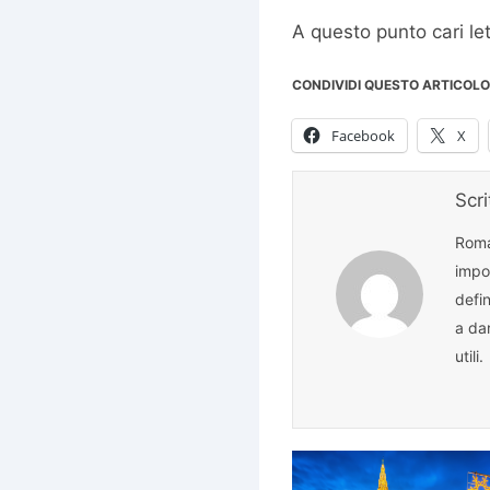
A questo punto cari le
CONDIVIDI QUESTO ARTICOLO
Facebook
X
Scr
Roma
impor
defin
a da
utili.