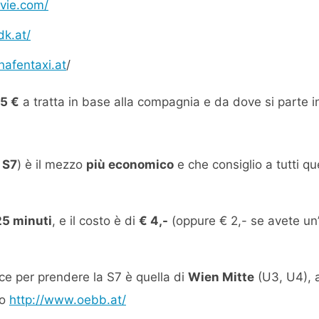
vie.com/
dk.at/
hafentaxi.at
/
5 €
a tratta in base alla compagnia e da dove si parte in
a
S7
) è il mezzo
più economico
e che consiglio a tutti q
25 minuti
, e il costo è di
€ 4,-
(oppure € 2,- se avete u
ce per prendere la S7 è quella di
Wien Mitte
(U3, U4), al
to
http://www.oebb.at/