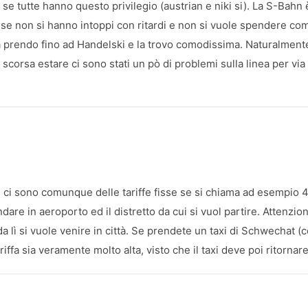
 tutte hanno questo privilegio (austrian e niki si). La S-Bahn 
se non si hanno intoppi con ritardi e non si vuole spendere come
la prendo fino ad Handelski e la trovo comodissima. Naturalment
 scorsa estare ci sono stati un pò di problemi sulla linea per via 
i, ci sono comunque delle tariffe fisse se si chiama ad esempio
ndare in aeroporto ed il distretto da cui si vuol partire. Attenzi
da lì si vuole venire in città. Se prendete un taxi di Schwechat (
 tariffa sia veramente molto alta, visto che il taxi deve poi ritorna