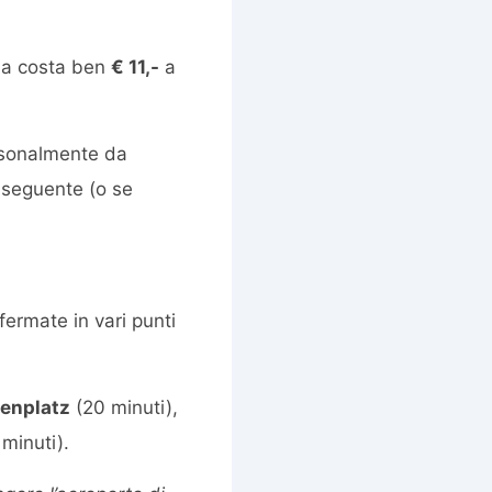
ma costa ben
€ 11,-
a
ersonalmente da
n seguente (o se
 fermate in vari punti
enplatz
(20 minuti),
minuti).