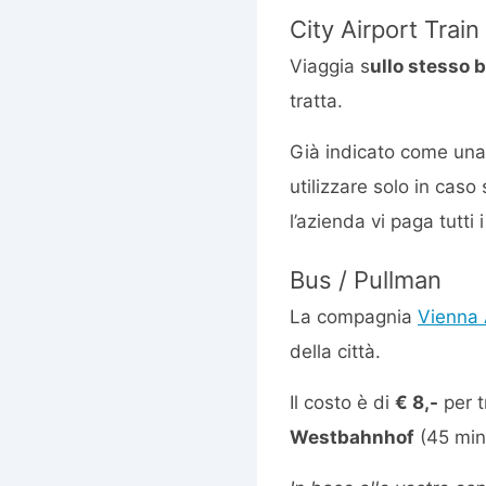
City Airport Train
Viaggia s
ullo stesso 
tratta.
Già indicato come una
utilizzare solo in cas
l’azienda vi paga tutti i
Bus / Pullman
La compagnia
Vienna 
della città.
Il costo è di
€ 8,-
per t
Westbahnhof
(45 minu