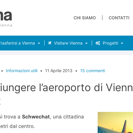
CHI SIAMO
CONTATTI
rasferirsi a Vienna
Visitare Vienna
Progetti
•
Informazioni utili
•
11 Aprile 2013
•
15 commenti
ungere l’aeroporto di Vien
t
si trova a
Schwechat
, una cittadina
etri dal centro.