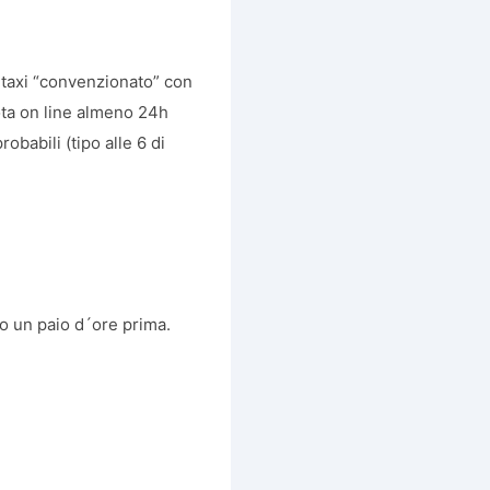
o taxi “convenzionato” con
ota on line almeno 24h
babili (tipo alle 6 di
no un paio d´ore prima.