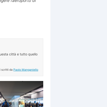
gere l’aeroporto di
esta città e tutto quello
.
i scritti da
Paolo Manganiello