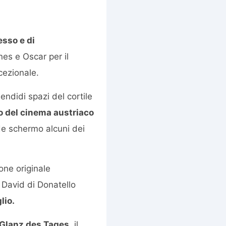
esso e di
es e Oscar per il
cezionale.
endidi spazi del cortile
o del cinema austriaco
de schermo alcuni dei
one originale
n David di Donatello
glio.
 Glanz des Tages
, il