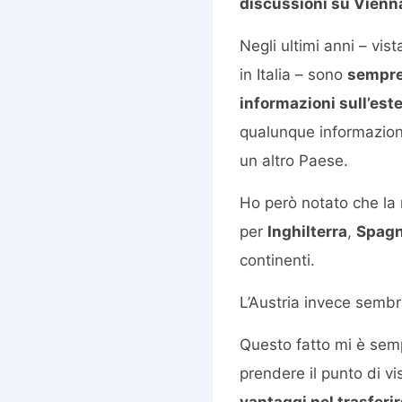
discussioni su Vienna
Negli ultimi anni – vis
in Italia – sono
sempre
informazioni sull’est
qualunque informazione
un altro Paese.
Ho però notato che la 
per
Inghilterra
,
Spag
continenti.
L’Austria invece semb
Questo fatto mi è sem
prendere il punto di vi
vantaggi nel trasferir