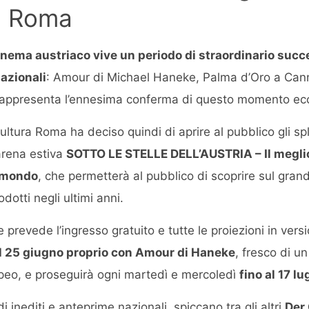
a Roma
cinema austriaco vive un periodo di straordinario succ
azionali
: Amour di Michael Haneke, Palma d’Oro a Cann
, rappresenta l’ennesima conferma di questo momento ec
ultura Roma ha deciso quindi di aprire al pubblico gli spl
’arena estiva
SOTTO LE STELLE DELL’AUSTRIA – Il megli
l mondo
, che permetterà al pubblico di scoprire sul gran
rodotti negli ultimi anni.
prevede l’ingresso gratuito e tutte le proiezioni in versi
 il 25 giugno proprio con Amour di Haneke
, fresco di u
opeo, e proseguirà ogni martedì e mercoledì
fino al 17 lu
 inediti e anteprime nazionali, spiccano tra gli altri
Der