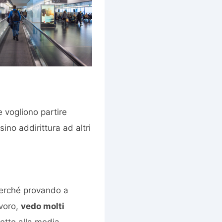
 vogliono partire
ino addirittura ad altri
perché provando a
avoro,
vedo molti
spetto alla media