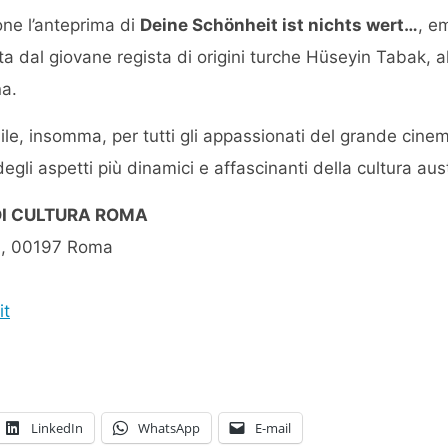
one l’anteprima di
Deine Schönheit ist nichts wert…
, e
ta dal giovane regista di origini turche Hüseyin Tabak, a
a.
le, insomma, per tutti gli appassionati del grande cine
gli aspetti più dinamici e affascinanti della cultura aus
I CULTURA ROMA
13, 00197 Roma
it
LinkedIn
WhatsApp
E-mail