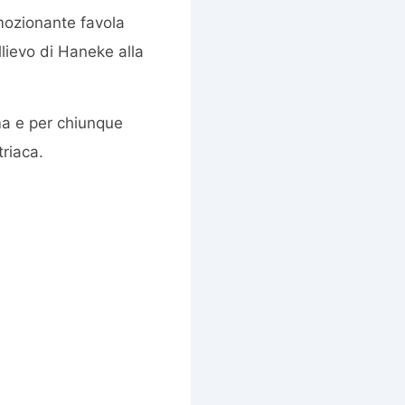
mozionante favola
llievo di Haneke alla
ma e per chiunque
triaca.