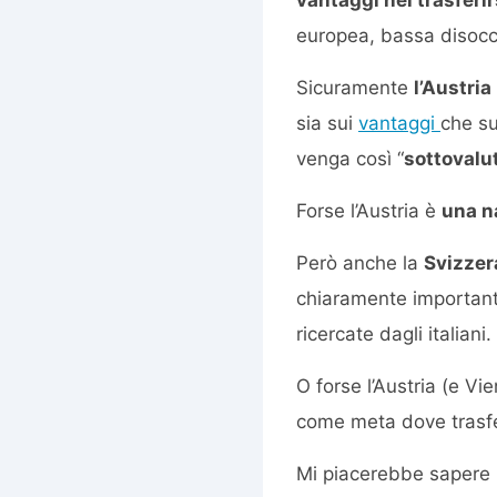
europea, bassa disoccupa
Sicuramente
l’Austria
sia sui
vantaggi
che su
venga così “
sottovalu
Forse l’Austria è
una n
Però anche la
Svizzer
chiaramente importante
ricercate dagli italiani.
O forse l’Austria (e V
come meta dove trasfe
Mi piacerebbe sapere