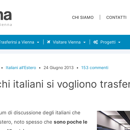
CHI SIAMO
CONTATTI
rasferirsi a Vienna
Visitare Vienna
Progetti
•
Italiani all'Estero
•
24 Giugno 2013
•
153 commenti
i italiani si vogliono trasfer
um di discussione degli italiani che
estero, noto spesso che
sono poche le