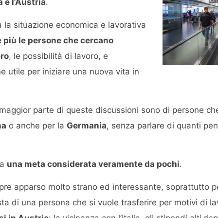
 e l’Austria
.
ta la situazione economica e lavorativa
 più le persone che cercano
ero
, le possibilità di lavoro, e
 utile per iniziare una nuova vita in
maggior parte di queste discussioni sono di persone che
na
o anche per la
Germania
, senza parlare di quanti pens
ra
una meta considerata veramente da pochi
.
pre apparso molto strano ed interessante, soprattutto 
sta di una persona che si vuole trasferire per motivi di l
si in Austria
: la vicinanza con l’Italia, gli stipendi alti ri