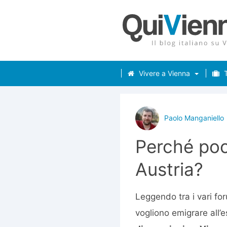
Vivere a Vienna
T
Paolo Manganiello
Perché poch
Austria?
Leggendo tra i vari for
vogliono emigrare all’