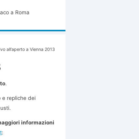
triaco a Roma
vo all’aperto a Vienna 2013
3
rto
.
e
e repliche dei
usti.
aggiori informazioni
t
: