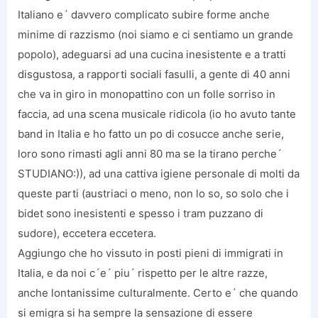
Italiano e´ davvero complicato subire forme anche
minime di razzismo (noi siamo e ci sentiamo un grande
popolo), adeguarsi ad una cucina inesistente e a tratti
disgustosa, a rapporti sociali fasulli, a gente di 40 anni
che va in giro in monopattino con un folle sorriso in
faccia, ad una scena musicale ridicola (io ho avuto tante
band in Italia e ho fatto un po di cosucce anche serie,
loro sono rimasti agli anni 80 ma se la tirano perche´
STUDIANO:)), ad una cattiva igiene personale di molti da
queste parti (austriaci o meno, non lo so, so solo che i
bidet sono inesistenti e spesso i tram puzzano di
sudore), eccetera eccetera.
Aggiungo che ho vissuto in posti pieni di immigrati in
Italia, e da noi c´e´ piu´ rispetto per le altre razze,
anche lontanissime culturalmente. Certo e´ che quando
si emigra si ha sempre la sensazione di essere