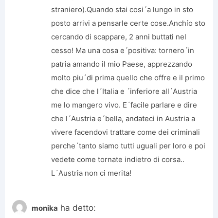
straniero).Quando stai cosi´a lungo in sto
posto arrivi a pensarle certe cose.Anchío sto
cercando di scappare, 2 anni buttati nel
cesso! Ma una cosa e´positiva: tornero´in
patria amando il mio Paese, apprezzando
molto piu´di prima quello che offre e il primo
che dice che l´Italia e ´inferiore all´Austria
me lo mangero vivo. E´facile parlare e dire
che l´Austria e´bella, andateci in Austria a
vivere facendovi trattare come dei criminali
perche´tanto siamo tutti uguali per loro e poi
vedete come tornate indietro di corsa..
L´Austria non ci merita!
ha detto:
monika