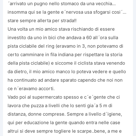
´arrivato un pugno nello stomaco da una vecchia…
insomma qui se la gente e´nervosa usa sfogarsi cosi´…
stare sempre allerta per strada!!
Una volta un mio amico stava rischiando di essere
investito da uno in bici che andava a 60 all´ora sulla
pista ciclabile del ring (eravamo in 3, non potevamo di
certo camminare in fila indiana per rispettare la storia
della pista ciclabile) e siccome il ciclista stava venendo
da dietro, il mio amico manco lo poteva vedere e quello
ha continuato ad andare sparato capendo che noi non
ce n´eravamo accorti.
Vado poi al supermercato spesso e c´e´gente che ci
lavora che puzza a livelli che lo senti gia´a 5 m di
distanza, donne comprese. Sempre a livello d´igiene,
qui per educazione la gente quando entra nelle case
altrui si deve sempre togliere le scarpe..bene, a me e