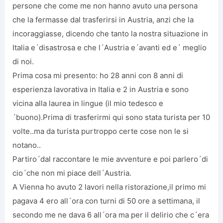
persone che come me non hanno avuto una persona
che la fermasse dal trasferirsi in Austria, anzi che la
incoraggiasse, dicendo che tanto la nostra situazione in
Italia e´disastrosa e che l´Austria e´avanti ed e´ meglio
di noi.
Prima cosa mi presento: ho 28 anni con 8 anni di
esperienza lavorativa in Italia e 2 in Austria e sono
vicina alla laurea in lingue (il mio tedesco e
´buono).Prima di trasferirmi qui sono stata turista per 10
volte..ma da turista purtroppo certe cose non le si
notano..
Partiro´dal raccontare le mie avventure e poi parlero´di
cio´che non mi piace dell´Austria.
A Vienna ho avuto 2 lavori nella ristorazione,il primo mi
pagava 4 ero all´ora con turni di 50 ore a settimana, il
secondo me ne dava 6 all´ora ma per il delirio che c´era