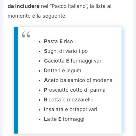
da includere
nel “Pacco Italiano”, la lista al
momento è la seguente:
P
asta
E
riso
S
ughi di vario tipo
C
aciotta
E
formaggi vari
D
atteri e legumi
A
ceto balsamico di modena
P
rosciutto cotto di parma
R
icotta e mozzarelle
I
nsalata e ortaggi vari
L
atte
E
formaggi