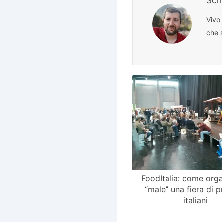
Scr
Vivo
che s
FoodItalia: come org
“male” una fiera di p
italiani