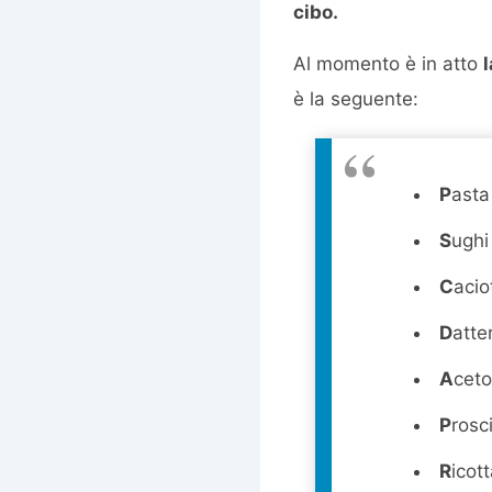
cibo.
Al momento è in atto
è la seguente:
P
ast
S
ughi 
C
acio
D
atte
A
cet
P
rosc
R
icot