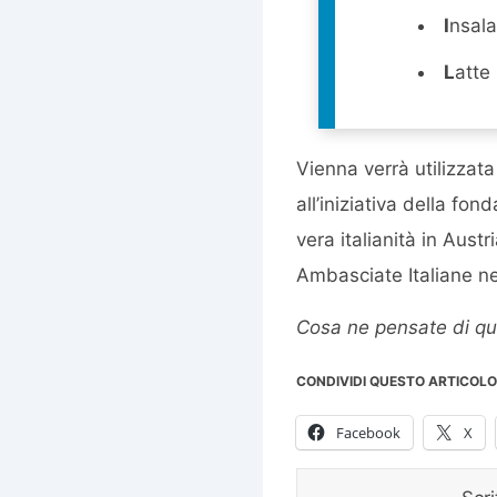
I
nsala
L
atte
Vienna verrà utilizza
all’iniziativa della fon
vera italianità in Aust
Ambasciate Italiane n
Cosa ne pensate di que
CONDIVIDI QUESTO ARTICOLO
Facebook
X