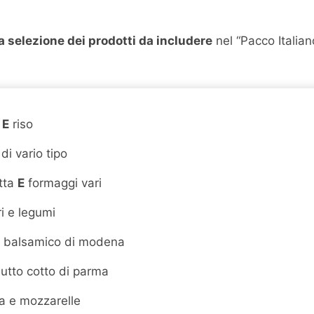
la selezione dei prodotti da includere
nel “Pacco Italian
a
E
riso
di vario tipo
tta
E
formaggi vari
ri e legumi
o balsamico di modena
iutto cotto di parma
ta e mozzarelle