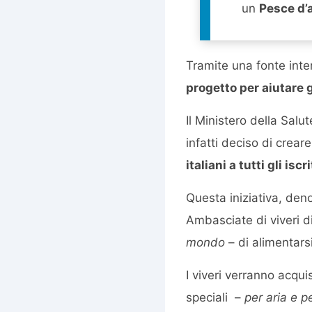
un
Pesce d’a
Tramite una fonte inte
progetto per aiutare gl
Il Ministero della Salut
infatti deciso di crear
italiani a tutti gli iscri
Questa iniziativa, den
Ambasciate di viveri d
mondo
– di alimentars
I viveri verranno acquis
speciali –
per aria e 