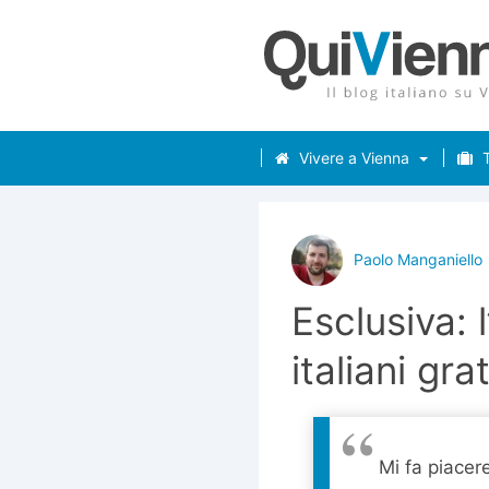
Vivere a Vienna
T
Paolo Manganiello
Esclusiva: 
italiani grat
Mi fa piacer