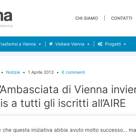
CHI SIAMO
CONTATTI
rasferirsi a Vienna
Visitare Vienna
Progetti
•
Notizie
•
1 Aprile 2013
•
6 commenti
l’Ambasciata di Vienna invie
is a tutti gli iscritti all’AIRE
e che questa iniziativa abbia avuto molto successo… ma