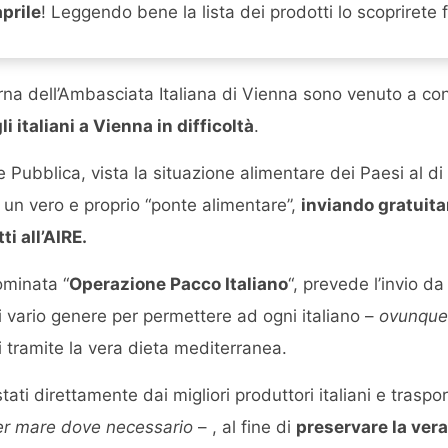
prile
! Leggendo bene la lista dei prodotti lo scoprirete
rna dell’Ambasciata Italiana di Vienna sono venuto a c
i italiani a Vienna in difficoltà
.
e Pubblica, vista la situazione alimentare dei Paesi al di f
e un vero e proprio “ponte alimentare”,
inviando gratuit
tti all’AIRE.
ominata “
Operazione Pacco Italiano
“, prevede l’invio da
i vario genere per permettere ad ogni italiano –
ovunque 
i tramite la vera dieta mediterranea.
tati direttamente dai migliori produttori italiani e traspor
per mare dove necessario
– , al fine di
preservare la vera