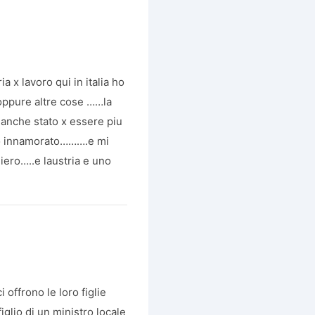
a x lavoro qui in italia ho
i oppure altre cose ……la
anche stato x essere piu
ono innamorato……….e mi
iero…..e laustria e uno
i offrono le loro figlie
iglio di un ministro locale