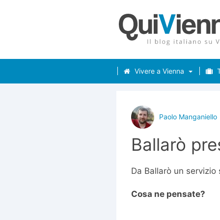
Vivere a Vienna
T
Paolo Manganiello
Ballarò pr
Da Ballarò un servizio s
Cosa ne pensate?