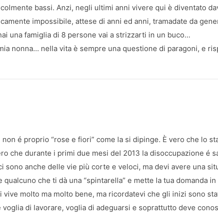
idicolmente bassi. Anzi, negli ultimi anni vivere qui è diventato d
icamente impossibile, attese di anni ed anni, tramadate da gener
ai una famiglia di 8 persone vai a strizzarti in un buco…
 nonna… nella vita è sempre una questione di paragoni, e rispett
 non é proprio “rose e fiori” come la si dipinge. È vero che lo sta
ero che durante i primi due mesi del 2013 la disoccupazione é sal
i sono anche delle vie più corte e veloci, ma devi avere una si
 qualcuno che ti dà una “spintarella” e mette la tua domanda in c
ive molto ma molto bene, ma ricordatevi che gli inizi sono stati 
 voglia di lavorare, voglia di adeguarsi e soprattutto deve conos