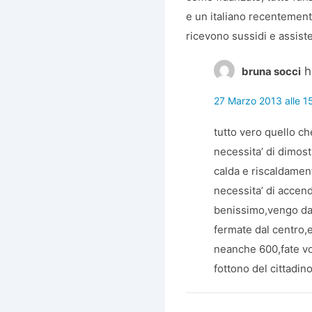
e un italiano recentement
ricevono sussidi e assist
h
bruna socci
27 Marzo 2013 alle 1
tutto vero quello che
necessita’ di dimost
calda e riscaldamen
necessita’ di accend
benissimo,vengo da 
fermate dal centro,
neanche 600,fate voi
fottono del cittadin