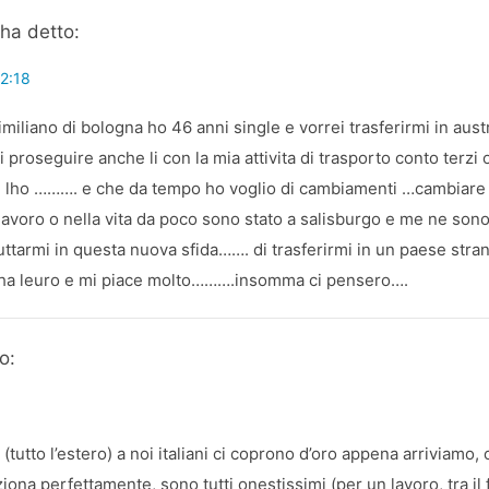
ha detto:
12:18
iliano di bologna ho 46 anni single e vorrei trasferirmi in austri
rei proseguire anche li con la mia attivita di trasporto conto terz
ce lho ………. e che da tempo ho voglio di cambiamenti …cambiare 
 lavoro o nella vita da poco sono stato a salisburgo e me ne s
tarmi in questa nuova sfida……. di trasferirmi in un paese stran
lia ha leuro e mi piace molto……….insomma ci pensero….
o:
ro (tutto l’estero) a noi italiani ci coprono d’oro appena arriviamo, c
iona perfettamente, sono tutti onestissimi (per un lavoro, tra il f