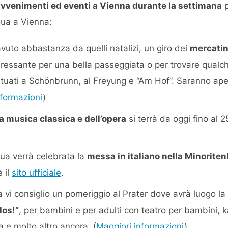
vvenimenti ed eventi a Vienna durante la settimana
p
qua a Vienna:
vuto abbastanza da quelli natalizi, un giro dei
mercatin
eressante per una bella passeggiata o per trovare qualch
tuati a Schönbrunn, al Freyung e “Am Hof”. Saranno apert
nformazioni
)
a musica classica e dell’opera
si terrà da oggi fino al 25
qua verrà celebrata la
messa in italiano nella Minoriten
e il
sito ufficiale
.
 vi consiglio un pomeriggio al Prater dove avrà luogo la
los!”
, per bambini e per adulti con teatro per bambini, 
 e molto altro ancora. (
Maggiori informazioni
).