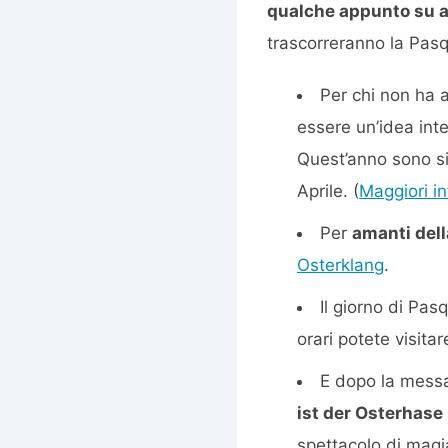
qualche appunto su a
trascorreranno la Pas
Per chi non ha a
essere un’idea int
Quest’anno sono si
Aprile. (
Maggiori i
Per
amanti dell
Osterklang
.
Il giorno di Pas
orari potete visitar
E dopo la messa
ist der Osterhase 
spettacolo di magia