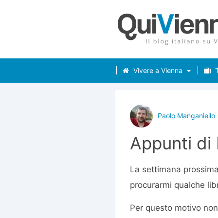
Vivere a Vienna
T
Paolo Manganiello
Appunti di
La settimana prossima s
procurarmi qualche libr
Per questo motivo non