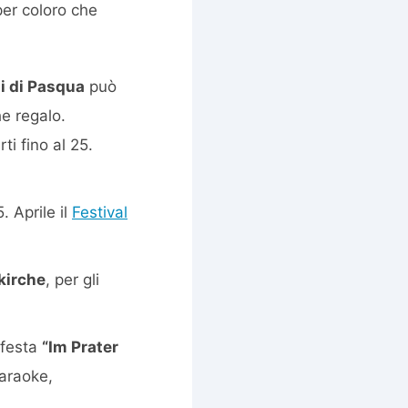
er coloro che
i di Pasqua
può
e regalo.
i fino al 25.
. Aprile il
Festival
kirche
, per gli
 festa
“Im Prater
karaoke,