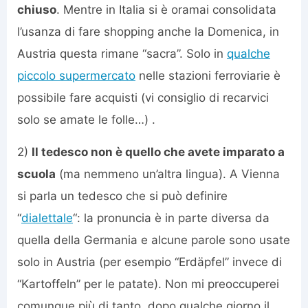
chiuso
. Mentre in Italia si è oramai consolidata
l’usanza di fare shopping anche la Domenica, in
Austria questa rimane “sacra”. Solo in
qualche
piccolo supermercato
nelle stazioni ferroviarie è
possibile fare acquisti (vi consiglio di recarvici
solo se amate le folle…) .
2)
Il tedesco non è quello che avete imparato a
scuola
(ma nemmeno un’altra lingua). A Vienna
si parla un tedesco che si può definire
“
dialettale
“: la pronuncia è in parte diversa da
quella della Germania e alcune parole sono usate
solo in Austria (per esempio “Erdäpfel” invece di
“Kartoffeln” per le patate). Non mi preoccuperei
comunque più di tanto, dopo qualche giorno il