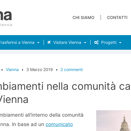
CHI SIAMO
CONTATTI
rasferirsi a Vienna
Visitare Vienna
Progetti
•
Vienna
•
3 Marzo 2019
•
2 commenti
biamenti nella comunità cat
 Vienna
mbiamenti all’interno della comunità
ienna. In base ad un
comunicato