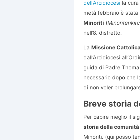
dell’Arcidiocesi
la cura 
metà febbraio è stata 
Minoriti
(
Minoritenkir
nell’8. distretto.
La
Missione Cattolica
dall’Arcidiocesi all’Or
guida di Padre Thomas 
necessario dopo che la
di non voler prolungar
Breve storia d
Per capire meglio il 
storia della comunità 
Minoriti. (qui posso t