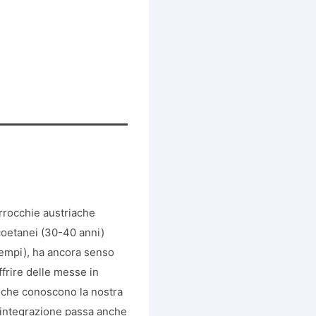
arrocchie austriache
i coetanei (30-40 anni)
 tempi), ha ancora senso
ffrire delle messe in
ti) che conoscono la nostra
L’integrazione passa anche