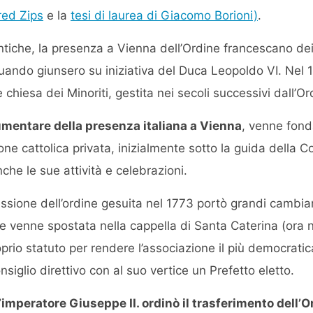
red Zips
e la
tesi di laurea di Giacomo Borioni)
.
antiche, la presenza a Vienna dell’Ordine francescano dei
 quando giunsero su iniziativa del Duca Leopoldo VI. Nel 1
e chiesa dei Minoriti, gestita nei secoli successivi dall’Or
aumentare della presenza italiana a Vienna
, venne fond
one cattolica privata, inizialmente sotto la guida della
nche le sue attività e celebrazioni.
sione dell’ordine gesuita nel 1773 portò grandi cambia
 venne spostata nella cappella di Santa Caterina (ora n
oprio statuto per rendere l’associazione il più democrati
nsiglio direttivo con al suo vertice un Prefetto eletto.
imperatore Giuseppe II. ordinò il trasferimento dell’O