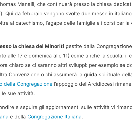
homas Manalil, che continuerà presso la chiesa dedicat
7
). Qui da febbraio vengono svolte due messe in italiano
tre al catechismo, l’agape delle famiglie e i corsi per la
presso la chiesa dei Minoriti
gestite dalla Congregazione I
to alle 17 e domenica alle 11) come anche la scuola, il c
a chiaro se ci saranno altri sviluppi: per esempio se d
ltra Convenzione o chi assumerà la guida spirituale della
o della Congregazione
l’appoggio dell’Arcidiocesi rimane 
le sue attività.
ndire e seguire gli aggiornamenti sulle attività vi rimand
iana
e della
Congregazione Italiana
.