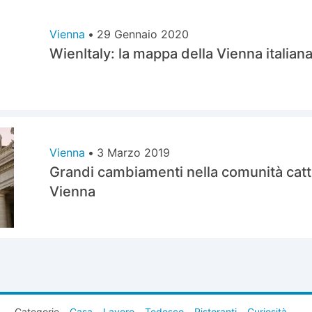
Vienna
•
29 Gennaio 2020
WienItaly: la mappa della Vienna italian
Vienna
•
3 Marzo 2019
Grandi cambiamenti nella comunità cattol
Vienna
Categorie
Casa
Lavoro
Tedesco
Ristoranti
Curiosità