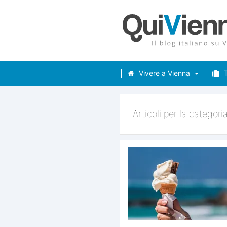
Vivere a Vienna
T
Articoli per la categori