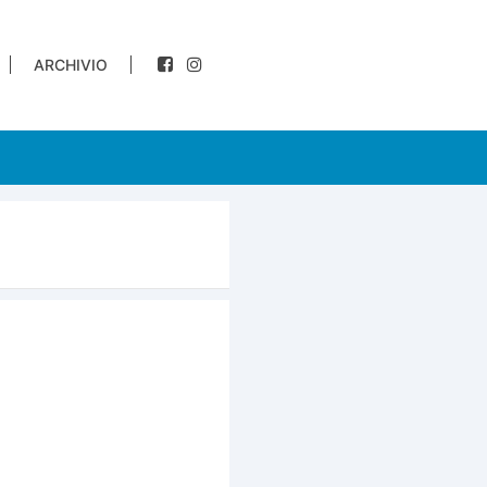
ARCHIVIO