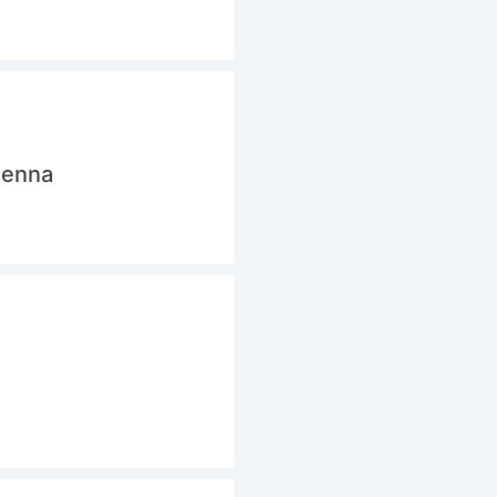
Vienna