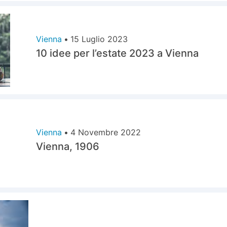
Vienna
•
15 Luglio 2023
10 idee per l’estate 2023 a Vienna
Vienna
•
4 Novembre 2022
Vienna, 1906