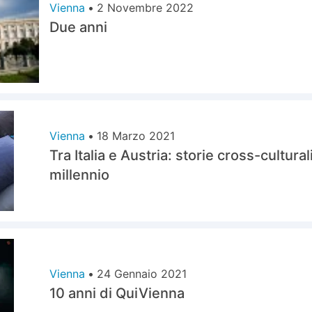
Vienna
•
2 Novembre 2022
Due anni
Vienna
•
18 Marzo 2021
Tra Italia e Austria: storie cross-cultural
millennio
Vienna
•
24 Gennaio 2021
10 anni di QuiVienna