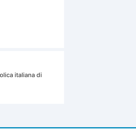
a
ica italiana di