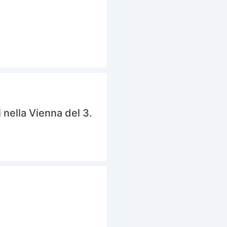
i nella Vienna del 3.