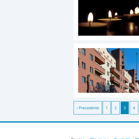
‹ Precedente
1
2
3
4