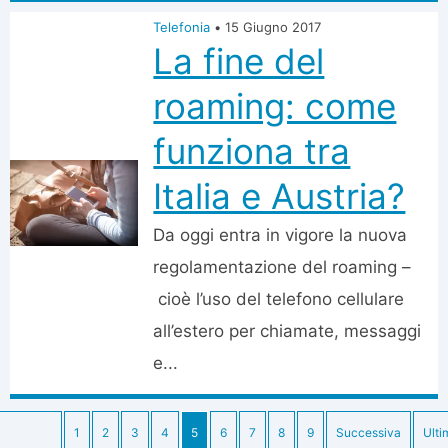
Telefonia
•
15 Giugno 2017
La fine del
roaming: come
funziona tra
Italia e Austria?
Da oggi entra in vigore la nuova
regolamentazione del roaming –
cioè l’uso del telefono cellulare
all’estero per chiamate, messaggi
e...
1
2
3
4
5
6
7
8
9
Successiva
Ulti