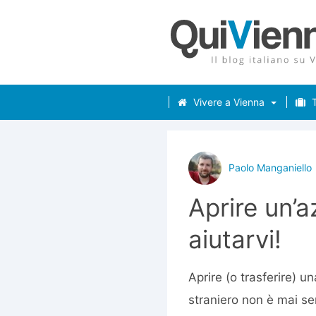
Vivere a Vienna
T
Paolo Manganiello
Aprire un’a
aiutarvi!
Aprire (o trasferire) u
straniero non è mai se