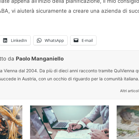
ate appena all’inizio della pianificazione, il mio consigli
’ABA, vi aiuterà sicuramente a creare una azienda di suc
LinkedIn
WhatsApp
E-mail
itto da
Paolo Manganiello
 a Vienna dal 2004. Da più di dieci anni racconto tramite QuiVienna qu
uccede in Austria, con un occhio di riguardo per la comunità italiana
Altri articol