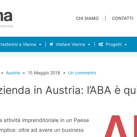
CHI SIAMO
CONTATTI
rasferirsi a Vienna
Visitare Vienna
Progetti
•
Austria
•
15 Maggio 2018
•
Un commento
zienda in Austria: l’ABA è qu
na attività imprenditoriale in un Paese
mplice: oltre ad avere un business