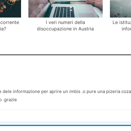
 corrente
I veri numeri della
Le istitu
lia?
disoccupazione in Austria
info
 dele informazione per aprire un imbis .o pure una pizeria coza
to .grazie