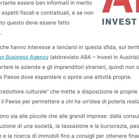
ortante essere ben informati in merito
i aspetti fiscali e contrattuali, e se non
tto questo deve essere fatto
.
che hanno interesse a lanciarsi in questa sfida, sul territ
an Business Agency
(abbreviato ABA – Invest in Austria)
rtare le aziende e gli imprenditori stranieri, quindi non so
e Paese dove espandere o aprire una attività propria.
“traduttore culturale” che mette a disposizione le propri
to il Paese per permettere a chi ha un’idea di poterla reali
olgono sia alle piccole che alle grandi imprese: dalla cons
tuzione di una società, la tassazione e la burocrazia, pa
e e la ricerca di immobili fino a consigli per ottenere fin