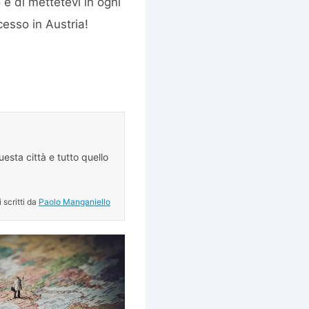
o è di mettetevi in ogni
cesso in Austria!
esta città e tutto quello
.
i scritti da
Paolo Manganiello