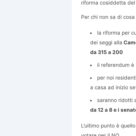
riforma cosiddetta del 
Per chi non sa di cosa 
la riforma per c
dei seggi alla
Came
da 315 a 200
il referendum è
per noi resident
a casa ad inizio s
saranno ridotti a
da 12 a 8 e i senat
L’ultimo punto è quell
votare per il NO.