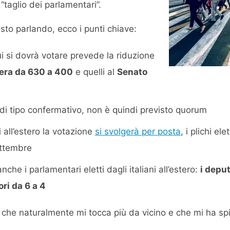
“taglio dei parlamentari”.
sto parlando, ecco i punti chiave:
ui si dovrà votare prevede la riduzione
ra da 630 a 400
e quelli al
Senato
 di tipo confermativo, non è quindi previsto quorum
i all’estero la votazione
si svolgerà per posta
, i plichi el
ettembre
nche i parlamentari eletti dagli italiani all’estero:
i depu
ori da 6 a 4
o che naturalmente mi tocca più da vicino e che mi ha sp