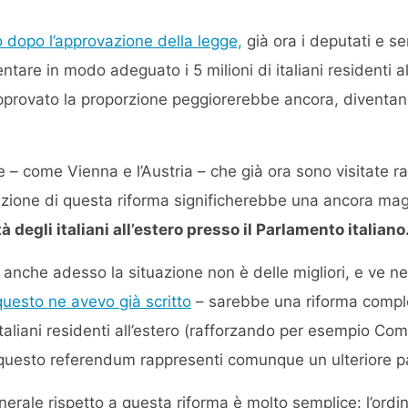
to dopo l’approvazione della legge,
già ora i deputati e s
ntare in modo adeguato i 5 milioni di italiani residenti all
provato la proporzione peggiorerebbe ancora, diventan
le – come Vienna e l’Austria – che già ora sono visitate r
vazione di questa riforma significherebbe una ancora ma
à degli italiani all’estero presso il Parlamento italiano
 anche adesso la situazione non è delle migliori, e ve ne
questo ne avevo già scritto
– sarebbe una riforma comple
taliani residenti all’estero (rafforzando per esempio Co
 questo referendum rappresenti comunque un ulteriore pa
nerale rispetto a questa riforma è molto semplice: l’ordi