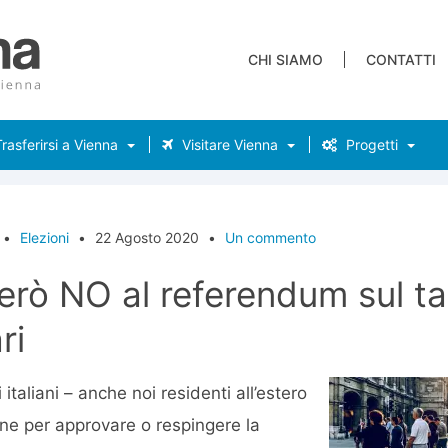
CHI SIAMO
CONTATTI
rasferirsi a Vienna
Visitare Vienna
Progetti
•
Elezioni
•
22 Agosto 2020
•
Un commento
erò NO al referendum sul ta
ri
 italiani – anche noi residenti all’estero
rne per approvare o respingere la