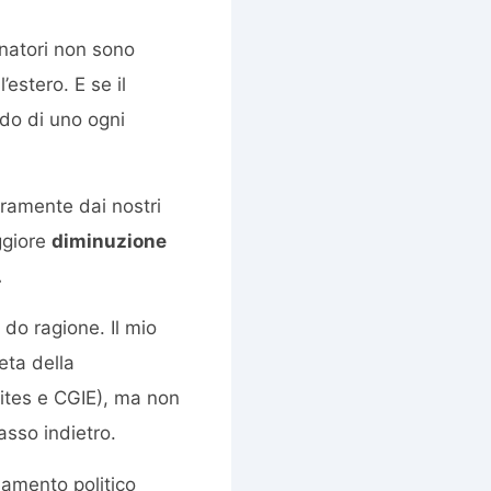
enatori non sono
’estero. E se il
do di uno ogni
aramente dai nostri
ggiore
diminuzione
.
 do ragione. Il mio
ta della
mites e CGIE), ma non
sso indietro.
namento politico