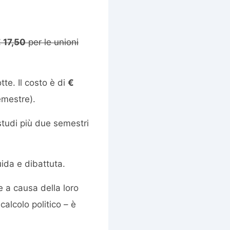
 17,50
per le unioni
te. Il costo è di
€
emestre).
 studi più due semestri
ida e dibattuta.
e a causa della loro
calcolo politico – è