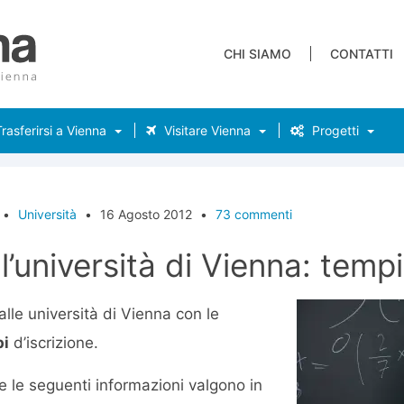
CHI SIAMO
CONTATTI
rasferirsi a Vienna
Visitare Vienna
Progetti
•
Università
•
16 Agosto 2012
•
73 commenti
ll’università di Vienna: tempi
lle università di Vienna con le
pi
d’iscrizione.
 le seguenti informazioni valgono in