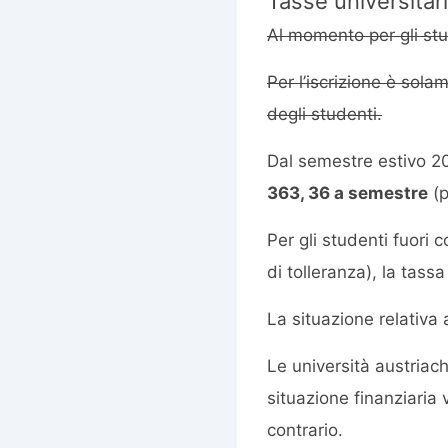
Tasse universitar
Al momento per gli stu
Per l’iscrizione è sol
degli studenti.
Dal semestre estivo 20
363, 36 a semestre
(p
Per gli studenti fuori 
di tolleranza), la tas
La situazione relativa
Le università austriac
situazione finanziaria 
contrario.