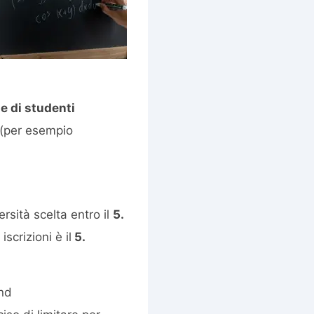
e di studenti
e (per esempio
rsità scelta entro il
5.
scrizioni è il
5.
und