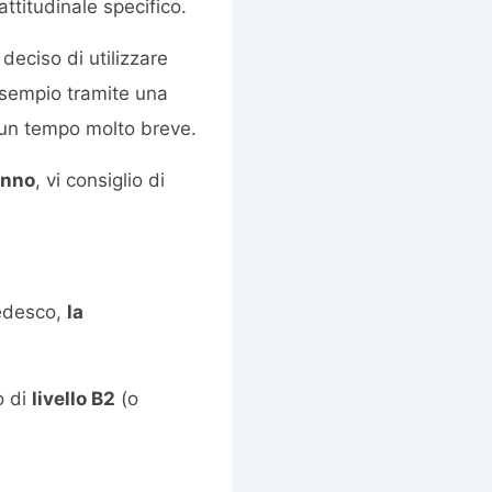
attitudinale specifico.
deciso di utilizzare
esempio tramite una
d un tempo molto breve.
anno
, vi consiglio di
tedesco,
la
o di
livello B2
(o