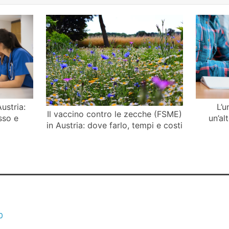
ustria:
L’u
Il vaccino contro le zecche (FSME)
sso e
un’al
in Austria: dove farlo, tempi e costi
0