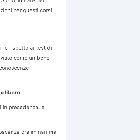
so di limitare per
zioni per questi corsi
ie rispetto ai test di
o visto come un bene
 conoscenze
o libero
.
ti in precedenza, e
noscenze preliminari ma