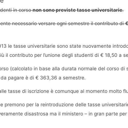
ie
denti in corso
non sono previste tasse universitarie
.
amente necessario versare ogni semestre il contributo di
€
13 le tasse universitarie sono state nuovamente introdot
iù il contributo per l’unione degli studenti di € 18,50 a s
corso (calcolato in base alla durata normale del corso di
sa da pagare è di € 363,36 a semestre.
 alle tasse di iscrizione è comunque al momento molto flu
he premono per la reintroduzione delle tasse universitari
veramente disastrosa ma il ministero – in gran parte per 