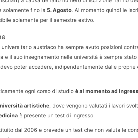
haft) a causa dell’alto numero di iscrizione hanno deci
e solamente fino la
5. Agosto
. Al momento quindi le iscri
ibile solamente per il semestre estivo.
ne
universitario austriaco ha sempre avuto posizioni contrar
a e il suo insegnamento nelle università è sempre stat
 devo poter accedere, indipendentemente dalle proprie
ticamente ogni corso di studio
è al momento ad ingress
niversità artistiche
, dove vengono valutati i lavori svol
edicina
è presente un test di ingresso.
stituito dal 2006 e prevede un test che non valuta le co