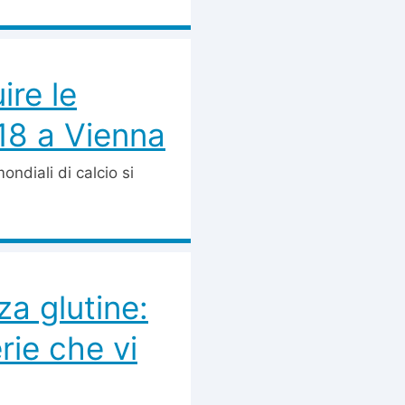
ire le
018 a Vienna
ondiali di calcio si
a glutine:
erie che vi