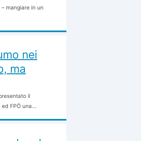
e – mangiare in un
fumo nei
so, ma
resentato il
 ed FPÖ una...