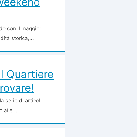
 weekend
do con il maggior
tà storica,...
l Quartiere
provare!
a serie di articoli
 alle...