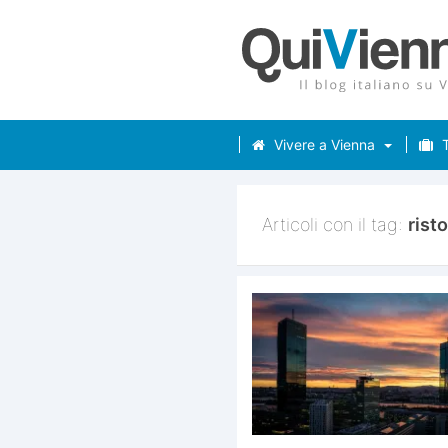
Vivere a Vienna
T
Articoli con il tag:
risto