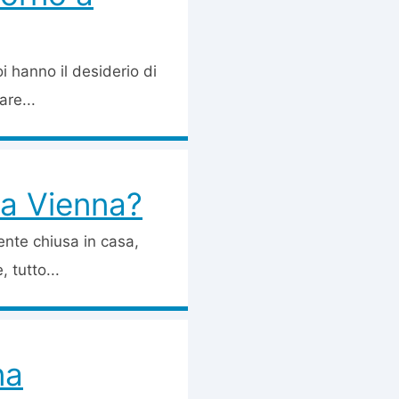
i hanno il desiderio di
are...
 a Vienna?
ente chiusa in casa,
 tutto...
na