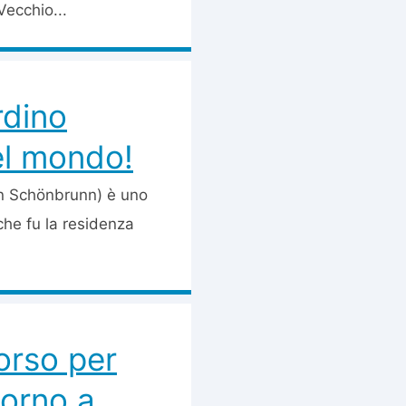
Vecchio...
rdino
el mondo!
en Schönbrunn) è uno
 che fu la residenza
orso per
torno a