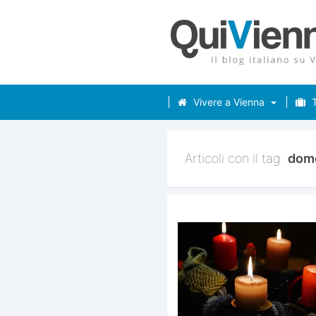
Vivere a Vienna
T
Articoli con il tag:
dom