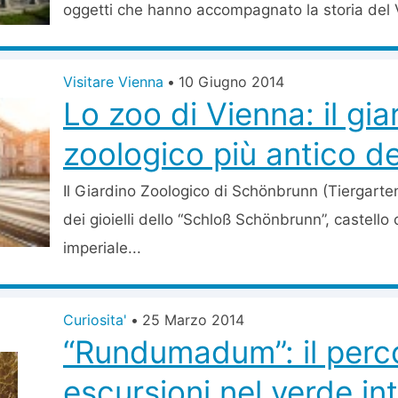
oggetti che hanno accompagnato la storia del 
Visitare Vienna
•
10 Giugno 2014
Lo zoo di Vienna: il gia
zoologico più antico d
Il Giardino Zoologico di Schönbrunn (Tiergart
dei gioielli dello “Schloß Schönbrunn”, castello
imperiale...
Curiosita'
•
25 Marzo 2014
“Rundumadum”: il perc
escursioni nel verde in