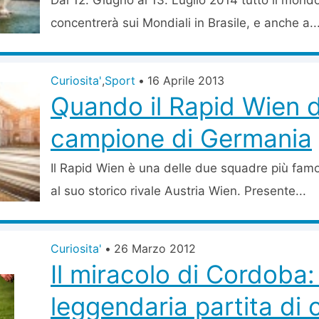
Dal 12. Giugno al 13. Luglio 2014 tutto il mondo 
concentrerà sui Mondiali in Brasile, e anche a..
Curiosita'
,
Sport
•
16 Aprile 2013
Quando il Rapid Wien 
campione di Germania
Il Rapid Wien è una delle due squadre più fam
al suo storico rivale Austria Wien. Presente...
Curiosita'
•
26 Marzo 2012
Il miracolo di Cordoba:
leggendaria partita di c