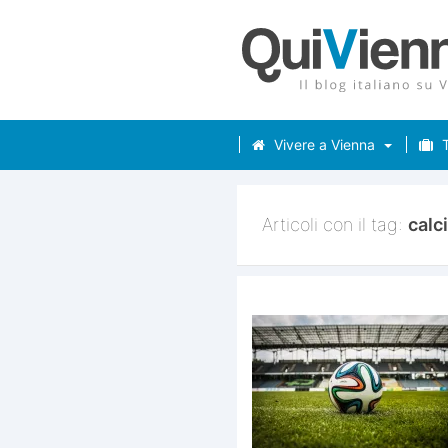
Vivere a Vienna
T
Articoli con il tag:
calc