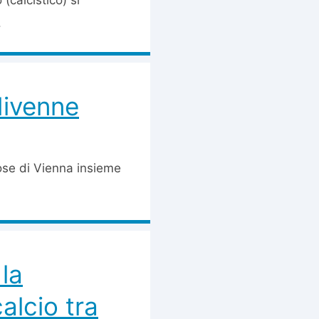
(calcistico) si
.
divenne
ose di Vienna insieme
 la
alcio tra