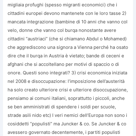
migliaia profughi (spesso migranti economici) che i
cittadini europei devono mantenete con le loro tasse 2)
mancata integrazione (bambine di 10 anni che vanno col
velo, donne che vanno col burqa nonostante avere
cittadini “austriaci” (che si chiamano Abdul o Mohamed)
che aggrediscono una signora a Vienna perché ha osato
dire che il burqa in Austria è vietato; bande di ceceni e
afghani che si accoltellano per motivi di spaccio o di
onore. Questi sono integrati? 3) crisi economica iniziata
nel 2008 e disoccupazione: l’imposizione dell’austerità
ha solo creato ulteriore crisi e ulteriore disoccupazione,
pensiamo ai comuni italiani, soprattutto i piccoli, anche
se ben amministrati di spendere i soldi per scuole,
strade asili nido etc) I veri nemici dell’Europa non sono i
cosiddetti “populisti” ma Juncker & co. Se Juncker & co
avessero governato decentemente, i partiti populisti