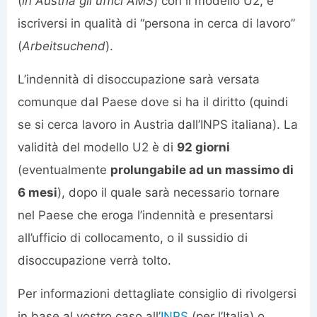
(
in Austria gli uffici AMS
) con il modello U2, e
iscriversi in qualità di “persona in cerca di lavoro”
(
Arbeitsuchend
).
L’indennità di disoccupazione sarà versata
comunque dal Paese dove si ha il diritto (quindi
se si cerca lavoro in Austria dall’INPS italiana). La
validità del modello U2 è di
92 giorni
(eventualmente
prolungabile ad un massimo di
6 mesi
), dopo il quale sarà necessario tornare
nel Paese che eroga l’indennità e presentarsi
all’ufficio di collocamento, o il sussidio di
disoccupazione verrà tolto.
Per informazioni dettagliate consiglio di rivolgersi
in base al vostro caso all’
INPS
(per l’Italia) o