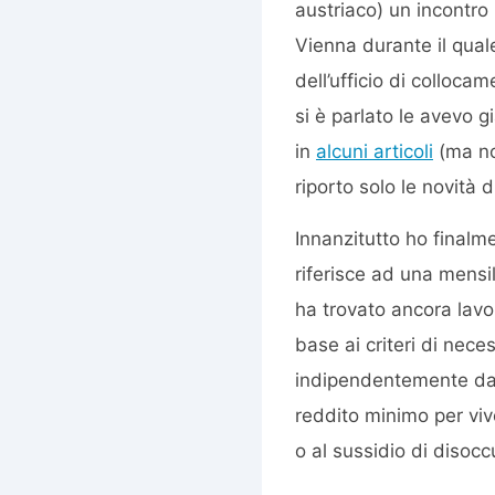
austriaco) un incontro 
Vienna durante il quale
dell’ufficio di colloca
si è parlato le avevo g
in
alcuni
articoli
(ma no
riporto solo le novità
Innanzitutto ho finalm
riferisce ad una mensil
ha trovato ancora lavo
base ai criteri di nec
indipendentemente dall
reddito minimo per viv
o al sussidio di disoc