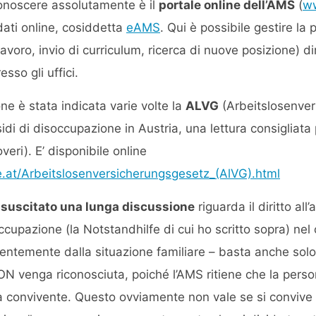
onoscere assolutamente è il
portale online dell’AMS
(
w
dati online, cosiddetta
eAMS
. Qui è possibile gestire la 
 lavoro, invio di curriculum, ricerca di nuove posizione) 
sso gli uffici.
ne è stata indicata varie volte la
ALVG
(Arbeitslosenver
idi di disoccupazione in Austria, una lettura consigliata
doveri). E’ disponibile online
e.at/Arbeitslosenversicherungsgesetz_(AlVG).html
 suscitato una lunga discussione
riguarda il diritto all
ccupazione (la Notstandhilfe di cui ho scritto sopra) nel
temente dalla situazione familiare – basta anche solo c
N venga riconosciuta, poiché l’AMS ritiene che la persona
a convivente. Questo ovviamente non vale se si convive