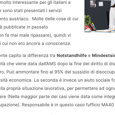
molto interessante per gli italiani a
 sono stati presentati i servizi
mento austriaco. Molte delle cose di cui
ià pubblicate in passato
n fa mai male ripassare), quindi vi
 di cui non ero ancora a conoscenza.
ente capito la differenza tra
Notstandhilfe
e
Mindestsi
ità che viene data dall’AMS dopo la fine del diritto di d
ro. Può ammontare fino al 95% del sussidio di disoccupa
essità economica. La seconda è invece un aiuto sociale fo
a propria situazione lavorativa, per permettere ad ogn
ere (Nella maggior parte dei casi viene data come integr
cupazione). Responsabile è in questo caso l’ufficio MA4