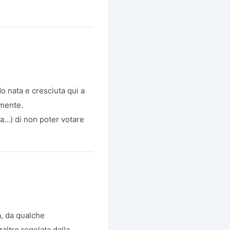
o nata e cresciuta qui a
amente.
a…) di non poter votare
a, da qualche
altro regolata dalla