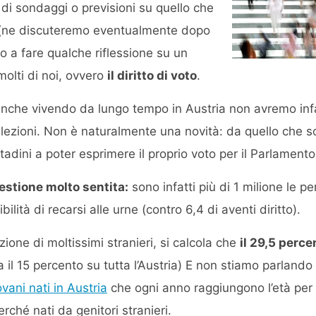
 di sondaggi o previsioni su quello che
 (ne discuteremo eventualmente dopo
go a fare qualche riflessione su un
olti di noi, ovvero
il diritto di voto
.
 anche vivendo da lungo tempo in Austria non avremo infat
lezioni. Non è naturalmente una novità: da quello che s
tadini a poter esprimere il proprio voto per il Parlamento
estione molto sentita:
sono infatti più di 1 milione le p
lità di recarsi alle urne (contro 6,4 di aventi diritto).
zione di moltissimi stranieri, si calcola che
il 29,5 perce
a il 15 percento su tutta l’Austria) E non stiamo parlando
vani nati in Austria
che ogni anno raggiungono l’età per
rché nati da genitori stranieri.