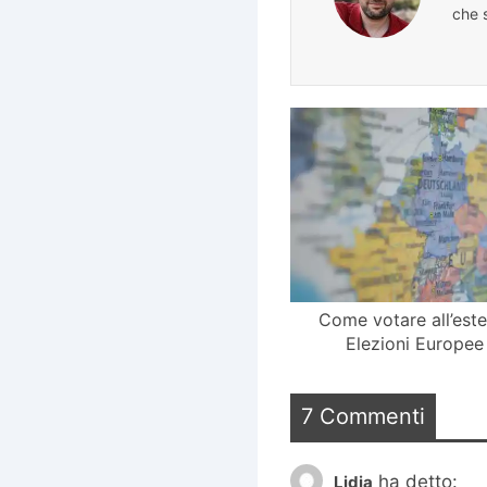
che s
Come votare all’este
Elezioni Europee
7 Commenti
ha detto:
Lidia