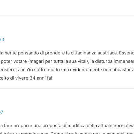
:53
seriamente pensando di prendere la cittadinanza austriaca. Essend
 poter votare (magari per tutta la sua vita!), la disturba immens
nsiero, anch’io soffro molto (ma evidentemente non abbastanz
elto di vivere 34 anni fa!
57
a fare proporre una proposta di modifica della attuale normativ
ella futura maggioranza. Come si può votare per le comunali (per