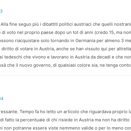
13
la fine seguo più i dibattiti politici austriaci che quelli nostrani
o di voto nel proprio paese dopo un tot di anni (credo 15, ma non
possono riacquistare solo tornando in Germania per almeno 3 me
iritto di votare in Austria, anche se han vissuto qui per altret
i tedeschi che vivono e lavorano in Austria da decadi e che no
ssà che il nuovo governo, di qualsiasi colore sia, ne tenga cont
34
ressante. Tempo fa ho letto un articolo che riguardava proprio 
i fatto la percentuale di chi risiede in Austria ma non ha diritto 
zioni non potranne essere viste nemmeno valide o per lo meno c