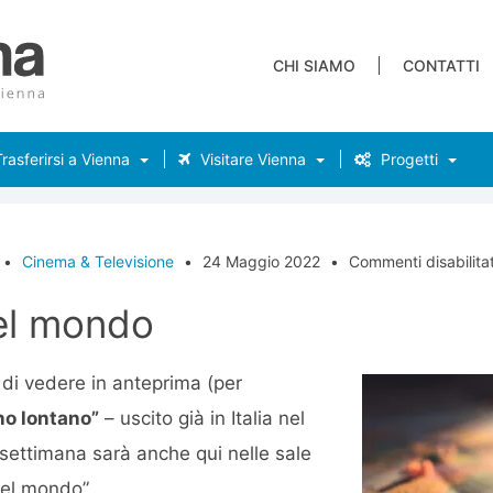
CHI SIAMO
CONTATTI
rasferirsi a Vienna
Visitare Vienna
Progetti
•
Cinema & Televisione
•
24 Maggio 2022
•
Commenti disabilitat
del mondo
 di vedere in anteprima (per
no lontano”
– uscito già in Italia nel
settimana sarà anche qui nelle sale
 del mondo”.