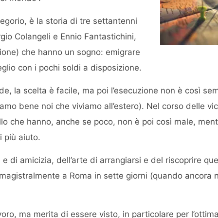
egorio, è la storia di tre settantenni
rgio Colangeli e Ennio Fantastichini,
izione) che hanno un sogno: emigrare
eglio con i pochi soldi a disposizione.
, la scelta è facile, ma poi l’esecuzione non è così se
o bene noi che viviamo all’estero). Nel corso delle vice
llo che hanno, anche se poco, non è poi così male, mentr
 più aiuto.
e di amicizia, dell’arte di arrangiarsi e del riscoprire qu
a magistralmente a Roma in sette giorni (quando ancora
voro, ma merita di essere visto, in particolare per l’ottim