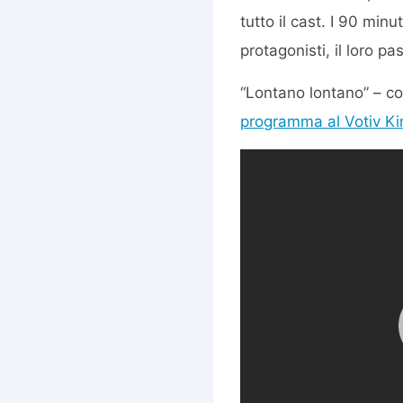
tutto il cast. I 90 minu
protagonisti, il loro 
“Lontano lontano” – con
programma al Votiv Ki