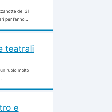
zzanotte del 31
i per l’anno...
 teatrali
 un ruolo molto
.
tro e