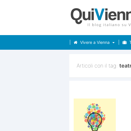
Vivere a Vienna
T
Articoli con il tag:
teat