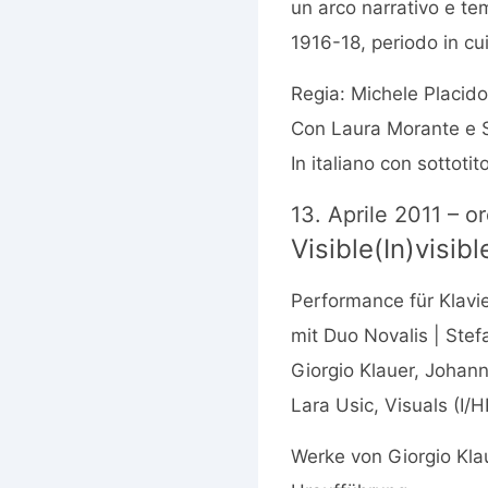
un arco narrativo e te
1916-18, periodo in c
Regia: Michele Placido
Con Laura Morante e 
In italiano con sottotito
13. Aprile 2011 – o
Visible(In)visib
Performance für Klavie
mit Duo Novalis | Stef
Giorgio Klauer, Johann
Lara Usic, Visuals (I/H
Werke von Giorgio Klau