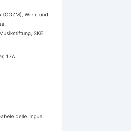
ik (ÖGZM), Wien, und
ee,
Musikstiftung, SKE
er, 13A
babele delle lingue.