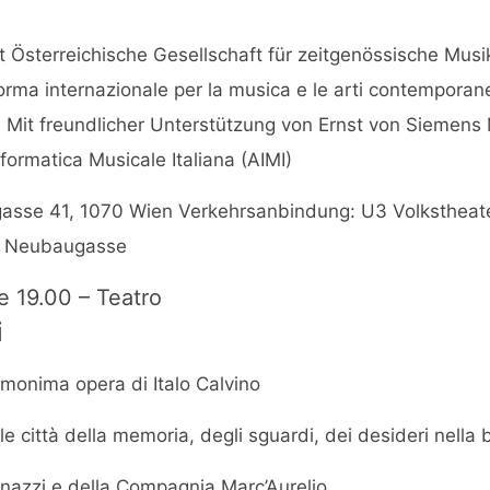
 Österreichische Gesellschaft für zeitgenössische Mus
orma internazionale per la musica e le arti contemporan
 Mit freundlicher Unterstützung von Ernst von Siemens 
formatica Musicale Italiana (AIMI)
gasse 41, 1070 Wien Verkehrsanbindung: U3 Volkstheat
A Neubaugasse
re 19.00 – Teatro
i
’omonima opera di Italo Calvino
le città della memoria, degli sguardi, dei desideri nella 
inazzi e della Compagnia Marc’Aurelio