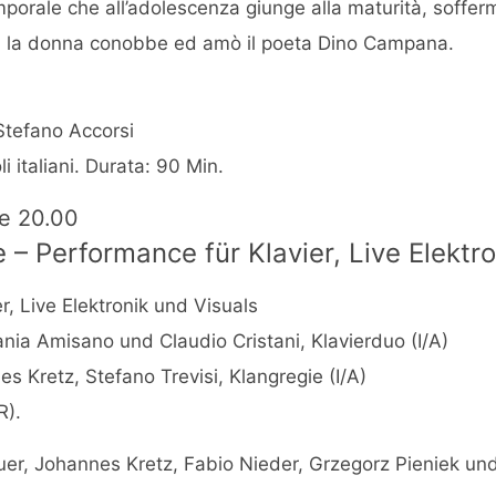
mporale che all’adolescenza giunge alla maturità, soffer
ui la donna conobbe ed amò il poeta Dino Campana.
Stefano Accorsi
li italiani. Durata: 90 Min.
re 20.00
le – Performance für Klavier, Live Elektr
r, Live Elektronik und Visuals
ania Amisano und Claudio Cristani, Klavierduo (I/A)
es Kretz, Stefano Trevisi, Klangregie (I/A)
R).
er, Johannes Kretz, Fabio Nieder, Grzegorz Pieniek und