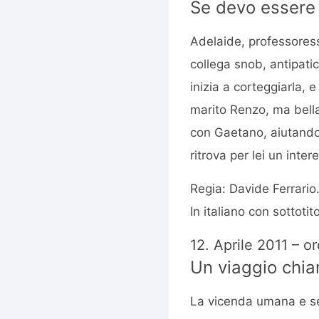
Se devo essere
Adelaide, professores
collega snob, antipati
inizia a corteggiarla, 
marito Renzo, ma bella
con Gaetano, aiutandol
ritrova per lei un int
Regia: Davide Ferrario
In italiano con sottotito
12. Aprile 2011 – o
Un viaggio chi
La vicenda umana e sen