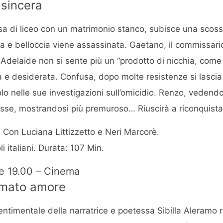
 sincera
sa di liceo con un matrimonio stanco, subisce una scos
ca e belloccia viene assassinata. Gaetano, il commissari
e Adelaide non si sente più un “prodotto di nicchia, com
 e desiderata. Confusa, dopo molte resistenze si lascia
o nelle sue investigazioni sull’omicidio. Renzo, vedend
eresse, mostrandosi più premuroso… Riuscirà a riconquista
. Con Luciana Littizzetto e Neri Marcorè.
li italiani. Durata: 107 Min.
re 19.00 – Cinema
amato amore
timentale della narratrice e poetessa Sibilla Aleramo r