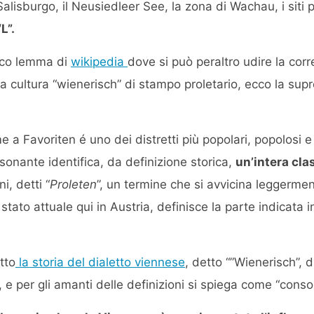
alisburgo, il Neusiedleer See, la zona di Wachau, i siti pal
L”.
ico lemma di
wikipedia
dove si può peraltro udire la cor
la cultura “wienerisch” di stampo proletario, ecco la su
e a Favoriten é uno dei distretti più popolari, popolosi e
sonante identifica, da definizione storica,
un’intera clas
i, detti “
Proleten
”, un termine che si avvicina leggerment
o stato attuale qui in Austria, definisce la parte indicat
tto
la storia del dialetto viennese
, detto “”Wienerisch”, di
e, e per gli amanti delle definizioni si spiega come “cons