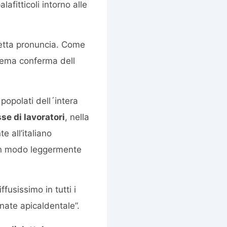
afitticoli intorno alle
retta pronuncia. Come
prema conferma dell
 popolati dell´intera
se di lavoratori
, nella
e all’italiano
a in modo leggermente
ffusissimo in tutti i
onate apicaldentale”.