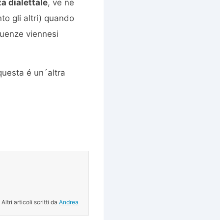
za dialettale
, ve ne
o gli altri) quando
luenze viennesi
questa é un´altra
Altri articoli scritti da
Andrea