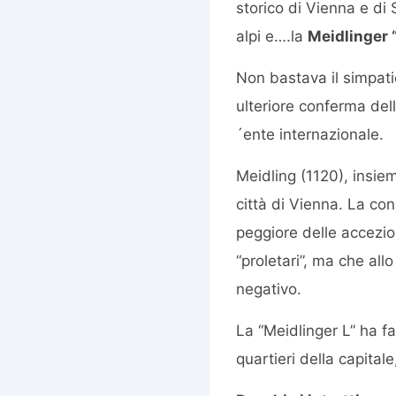
storico di Vienna e di S
alpi e….la
Meidlinger “
Non bastava il simpat
ulteriore conferma del
´ente internazionale.
Meidling (1120), insiem
città di Vienna. La con
peggiore delle accezion
“proletari”, ma che all
negativo.
La “Meidlinger L” ha fa
quartieri della capital