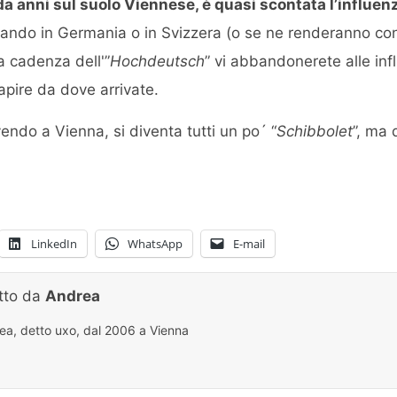
 da anni sul suolo Viennese, è quasi scontata l’influen
ando in Germania o in Svizzera (o se ne renderanno cont
 cadenza dell'”
Hochdeutsch
” vi abbandonerete alle inf
pire da dove arrivate.
endo a Vienna, si diventa tutti un po´ “
Schibbolet
”, ma 
LinkedIn
WhatsApp
E-mail
itto da
Andrea
ea, detto uxo, dal 2006 a Vienna