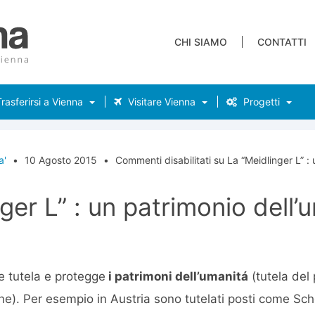
CHI SIAMO
CONTATTI
rasferirsi a Vienna
Visitare Vienna
Progetti
a'
•
10 Agosto 2015
•
Commenti disabilitati
su La “Meidlinger L” : 
ger L” : un patrimonio dell’
e tutela e protegge
i patrimoni dell’umanitá
(tutela del 
one). Per esempio in Austria sono tutelati posti come Sch