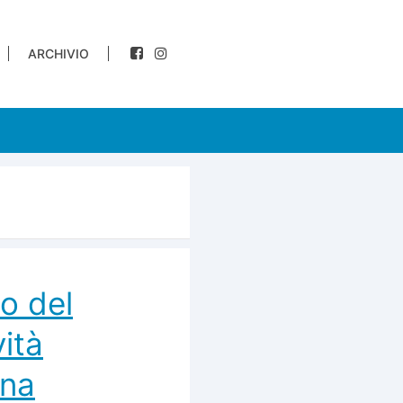
ARCHIVIO
io del
ità
nna