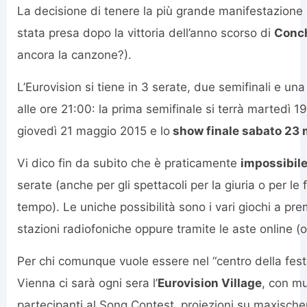
La decisione di tenere la più grande manifestazion
stata presa dopo la vittoria dell’anno scorso di
Conch
ancora la canzone?).
L’Eurovision si tiene in 3 serate, due semifinali e una
alle ore 21:00: la prima semifinale si terrà martedì 
giovedì 21 maggio 2015 e lo
show finale sabato 23
Vi dico fin da subito che è praticamente
impossibile 
serate (anche per gli spettacoli per la giuria o per le
tempo). Le uniche possibilità sono i vari giochi a prem
stazioni radiofoniche oppure tramite le aste online (oc
Per chi comunque vuole essere nel “centro della fest
Vienna ci sarà ogni sera l’
Eurovision Village
, con mu
partecipanti al Song Contest, proiezioni su maxisch