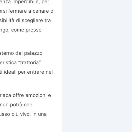
enza imperdibile, per
tersi fermare a cenare o
ibilità di scegliere tra
 rango, come presso
esterno del palazzo
istica “trattoria”
i ideali per entrare nel
triaca offre emozioni e
 non potrà che
usso più vivo, in una