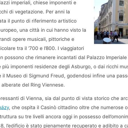
azzi imperiali, chiese imponenti e
icchi di vegetazione. Per anni la
ta il punto di riferimento artistico
europeo, una città in cui hanno visto la
randi opere musicali, pittoriche e
colare tra il ‘700 e l’800. I viaggiatori
n possono che rimanere incantati dal Palazzo Imperiale 
 più imponenti residenze degli Asburgo, o dai ricchi mus
i e il Museo di Sigmund Freud, godendosi infine una pass
 alberate del Ring Viennese.
teressanti di Vienna, sia dal punto di vista storico che ar
házy
, che ospita il Casinò cittadino oltre che numerose o
uttura su tre livelli ancora oggi in possesso dell’omonim
8, l’edificio è stato pienamente recuperato e adibito a