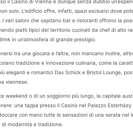
so il Casinò di Vienna è dunque senza dubbio un’esperi
on solo. L’edificio offre, infatti, spazi esclusivi dove po
 I vari saloni che ospitano bar e ristoranti offrono la poss
endo piatti tipici del territorio cucinati da chef di alto
drink in un’atmosfera di grande prestigio.
enersi tra una giocata e l’altra, non mancano inoltre, all’
olano tradizione e innovazione culinaria, come la caratter
iù eleganti e romantici Das Schick e Bristol Lounge, post
rna viennese.
oce weekend o di un soggiorno più lungo, la capitale aus
 genere: una tappa presso il Casinò nel Palazzo Esterházy
 toccare con mano tutte le sensazioni di una serata nel l
di modernità e tradizione.