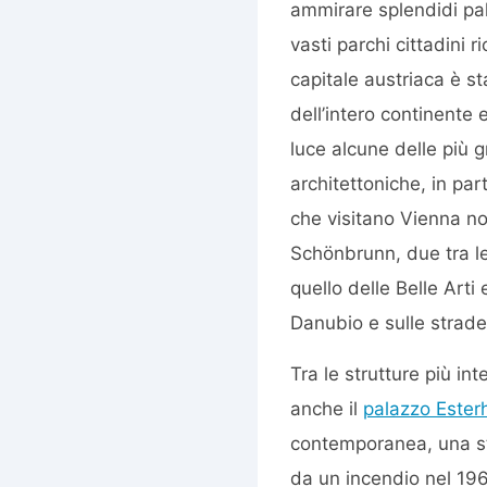
ammirare splendidi pal
vasti parchi cittadini r
capitale austriaca è sta
dell’intero continente 
luce alcune delle più g
architettoniche, in parti
che visitano Vienna no
Schönbrunn, due tra le
quello delle Belle Art
Danubio e sulle strade
Tra le strutture più in
anche il
palazzo Ester
contemporanea, una str
da un incendio nel 196