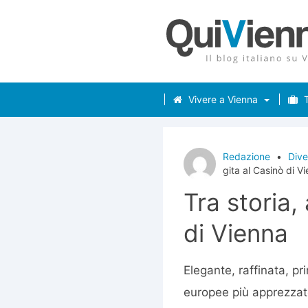
Vivere a Vienna
T
Redazione
•
Dive
gita al Casinò di V
Tra storia,
di Vienna
Elegante, raffinata, pr
europee più apprezzate