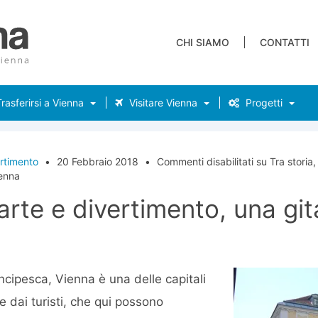
CHI SIAMO
CONTATTI
rasferirsi a Vienna
Visitare Vienna
Progetti
rtimento
•
20 Febbraio 2018
•
Commenti disabilitati
su Tra storia,
ienna
 arte e divertimento, una gi
incipesca, Vienna è una delle capitali
 dai turisti, che qui possono