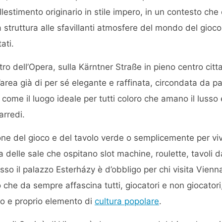
llestimento originario in stile impero, in un contesto che
a struttura alle sfavillanti atmosfere del mondo del gioc
tati.
ro dell’Opera, sulla Kärntner Straße in pieno centro citta
’area già di per sé elegante e raffinata, circondata da pal
come il luogo ideale per tutti coloro che amano il lusso e
arredi.
ne del gioco e del tavolo verde o semplicemente per viv
a delle sale che ospitano slot machine, roulette, tavoli 
sso il palazzo Esterházy è d’obbligo per chi visita Vienna
che da sempre affascina tutti, giocatori e non giocatori
ro e proprio elemento di
cultura popolare
.