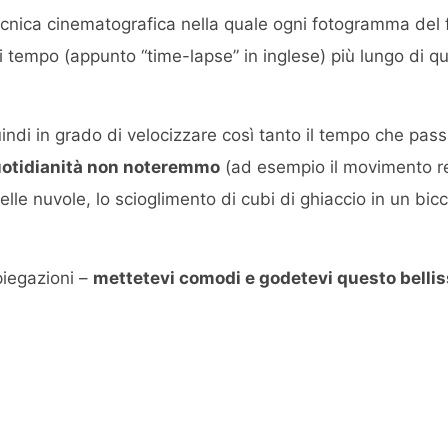
cnica cinematografica nella quale ogni fotogramma del f
i tempo (appunto “time-lapse” in inglese) più lungo di que
ndi in grado di velocizzare così tanto il tempo che passa
uotidianità non noteremmo
(ad esempio il movimento rela
le nuvole, lo scioglimento di cubi di ghiaccio in un bicc
piegazioni –
mettetevi comodi e godetevi questo belli