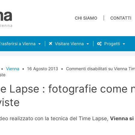
CHI SIAMO
CONTATTI
rasferirsi a Vienna
Visitare Vienna
Progetti
•
Vienna
•
16 Agosto 2013
•
Commenti disabilitati
su Vienna Tim
ste
e Lapse : fotografie come n
iste
ideo realizzato con la tecnica del Time Lapse,
Vienna si 