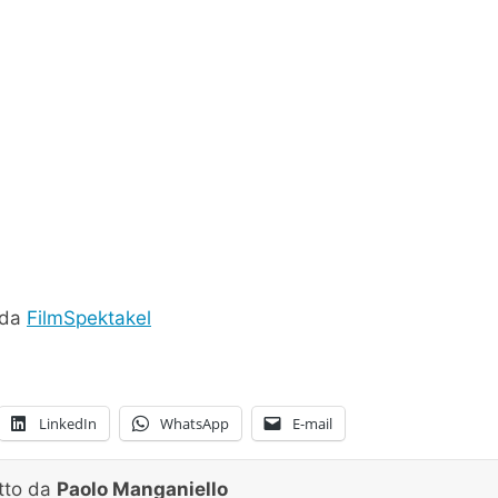
o da
FilmSpektakel
LinkedIn
WhatsApp
E-mail
itto da
Paolo Manganiello