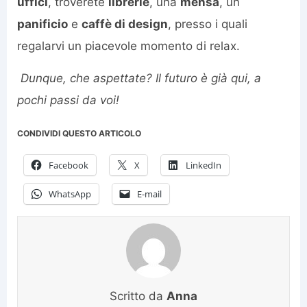
uffici
, troverete
librerie
, una
mensa
, un
panificio
e
caffè di design
, presso i quali
regalarvi un piacevole momento di relax.
Dunque, che aspettate? Il futuro è già qui, a
pochi passi da voi!
CONDIVIDI QUESTO ARTICOLO
Facebook
X
LinkedIn
WhatsApp
E-mail
Scritto da
Anna