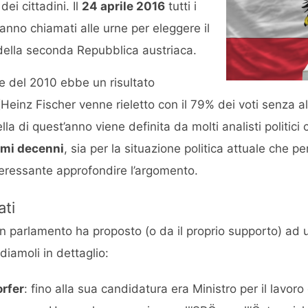
ei cittadini. Il
24 aprile 2016
tutti i
aranno chiamati alle urne per eleggere il
della seconda Repubblica austriaca.
ne del 2010 ebbe un risultato
einz Fischer venne rieletto con il 79% dei voti senza a
ella di quest’anno viene definita da molti analisti politic
timi decenni
, sia per la situazione politica attuale che pe
teressante approfondire l’argomento.
ati
in parlamento ha proposto (o da il proprio supporto) ad 
diamoli in dettaglio:
rfer
: fino alla sua candidatura era Ministro per il lavoro 