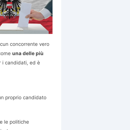
lcun concorrente vero
i come
una delle più
r i candidati, ed è
un proprio candidato
e le politiche