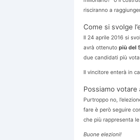
risciranno a raggiunge
Come si svolge l’
Il 24 aprile 2016 si sv
avrà ottenuto
più del 
due candidati più votat
Il vincitore enterà in c
Possiamo votare a
Purtroppo no, l’elezion
fare è però seguire co
che più rappresenta le
Buone elezioni!