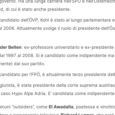
e governo. Ha una lunga carriera nell’SPÖ e nell’Österreic
 di cui è stato anche presidente.
 candidato dell’ÖVP, Kohl è stato al lungo parlamentare e
 2006. Attualmente svolge il ruolo di presidente dell’Ös
der Bellen
: ex-professore universitario e ex-presidente 
dal 1997 al 2008. Si è candidato come indipendente ma
mente) dal suo partito.
 candidato per l’FPÖ, è attualmente terzo presidente de
 giurista, è stata presidente della corte suprema austriac
 caso Hypo Alpe Adria. E’ candidata come indipendente
 alcuni “outsiders”, come
El Awadalla
, poetessa e vincitri
uttore e personaggio televisivo
Richard Lugner
, che però