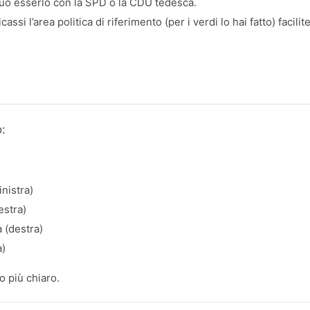
 può esserlo con la SPD o la CDU tedesca.
cassi l’area politica di riferimento (per i verdi lo hai fatto) facil
:
inistra)
estra)
 (destra)
a)
o più chiaro.