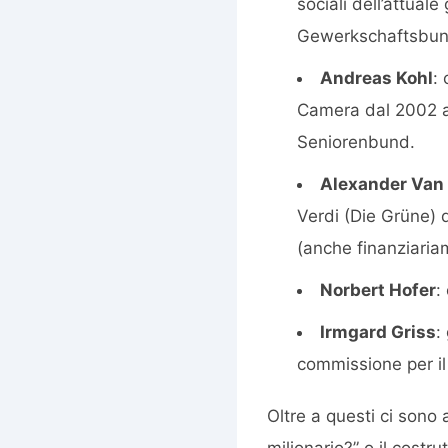
sociali dell’attual
Gewerkschaftsbund,
Andreas Kohl
:
Camera dal 2002 al
Seniorenbund.
Alexander Van 
Verdi (Die Grüne) 
(anche finanziaria
Norbert Hofer
:
Irmgard Griss
:
commissione per il
Oltre a questi ci sono
milionario?” o il costr