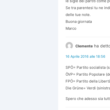
le sigle dei partiti come
Se tra parentesi tu ne indi
delle tue note.
Buona giornata
Marco
ha detto
Clemente
16 Aprile 2016 alle 18:56
SPÖ= Partito socialista (s
ÖVP= Partito Popolare (d
FPÖ= Partito della Libertà
Die Grüne= Verdi (sinistr
Spero che adesso sia tutt