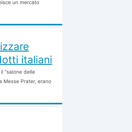
inisce un mercato
izzare
tti italiani
il “salone delle
lla Messe Prater, erano