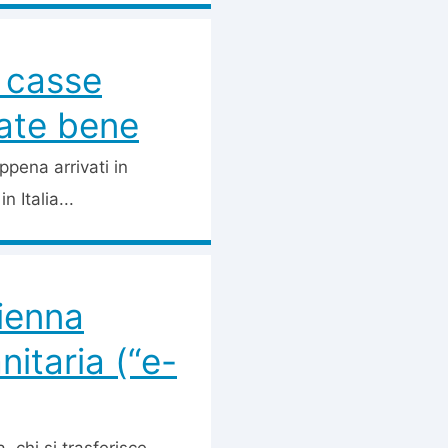
e casse
gate bene
ppena arrivati in
n Italia...
ienna
itaria (“e-