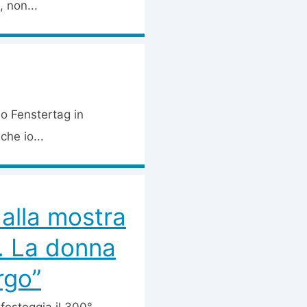
 non...
 o Fenstertag in
he io...
 alla mostra
a. La donna
rgo”