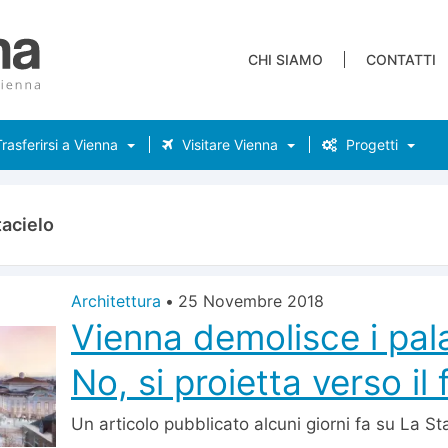
CHI SIAMO
CONTATTI
rasferirsi a Vienna
Visitare Vienna
Progetti
tacielo
Architettura
•
25 Novembre 2018
Vienna demolisce i pala
No, si proietta verso il 
Un articolo pubblicato alcuni giorni fa su La S