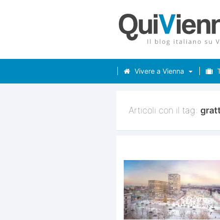
Vivere a Vienna
T
Articoli con il tag:
grat