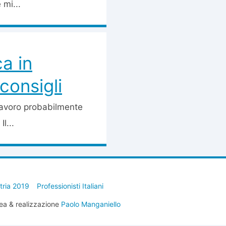
 mi...
a in
consigli
 lavoro probabilmente
l...
stria 2019
Professionisti Italiani
ea & realizzazione
Paolo Manganiello