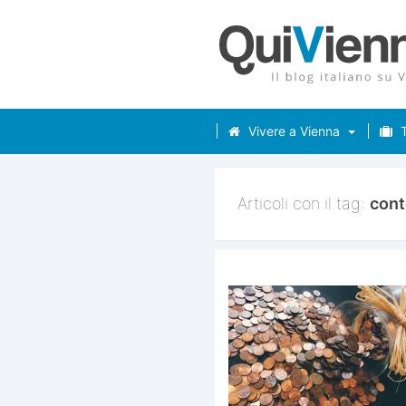
Vivere a Vienna
T
Articoli con il tag:
cont