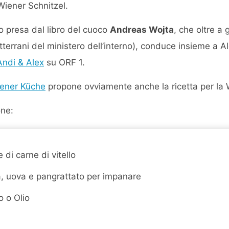
 Wiener Schnitzel.
ho presa dal libro del cuoco
Andreas Wojta
, che oltre a 
otterrani del ministero dell’interno), conduce insieme a 
Andi & Alex
su ORF 1.
ener Küche
propone ovviamente anche la ricetta per la 
one:
e di carne di vitello
a, uova e pangrattato per impanare
o o Olio