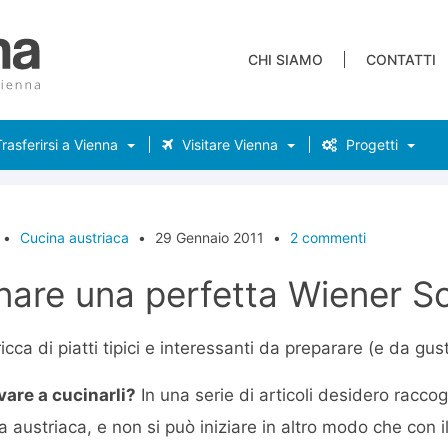
CHI SIAMO
CONTATTI
rasferirsi a Vienna
Visitare Vienna
Progetti
•
Cucina austriaca
•
29 Gennaio 2011
•
2 commenti
are una perfetta Wiener Sc
icca di piatti tipici e interessanti da preparare (e da gus
vare a cucinarli?
In una serie di articoli desidero raccogli
na austriaca, e non si può iniziare in altro modo che con 