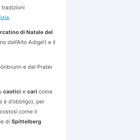
 tradizioni
izia
.
catino di Natale del
o dall’Alto Adige!) e il
hönbrunn e del Prater
iù
caotici
e
cari
come
 è d’obbligo), per
 costosi come il
ie di
Spittelberg