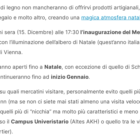
i legno non mancheranno di offrirvi prodotti artigianali,
egalo e molto altro, creando una
magica atmosfera natal
 sera (15. Dicembre) alle 17:30
l’inaugurazione del Mer
on l’illuminazione dell’albero di Natale (quest’anno italian
i Vienna.
ranno aperti fino a
Natale
, con eccezione di quello di Sc
ontinueranno fino ad
inizio Gennaio
.
su quali mercatini visitare, personalmente evito quelli p
n (ma se non ci siete mai stati almeno una visita veloce
uelli più di “nicchia” ma molto più caratteristici e meno
so il
Campus Univeristario
(Altes AKH) o quello tra le v
tier).