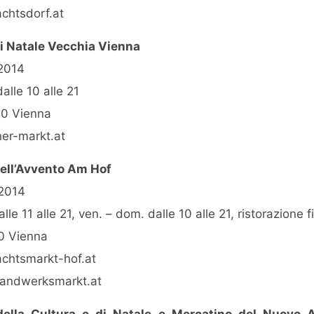
htsdorf.at
i Natale Vecchia Vienna
.2014
 dalle 10 alle 21
10 Vienna
er-markt.at
ell’Avvento Am Hof
.2014
alle 11 alle 21, ven. – dom. dalle 10 alle 21, ristorazione f
0 Vienna
htsmarkt-hof.at
andwerksmarkt.at
della Cultura e di Natale e Mercatino del Nuovo A