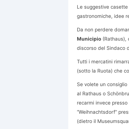
Le suggestive casette d
gastronomiche, idee r
Da non perdere domani
Municipio
(Rathaus), c
discorso del Sindaco d
Tutti i mercatini rimar
(sotto la Ruota) che c
Se volete un consiglio 
al Rathaus o Schönbrun
recarmi invece presso q
“Weihnachtsdorf” pres
(dietro il Museumsquar