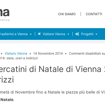
CHI SIAMO
CONTATTI
rasferirsi a Vienna
Visitare Vienna
Progetti
•
Visitare Vienna
•
14 Novembre 2014
•
Commenti disabilitati
su
4: date, orari e indirizzi
rcatini di Natale di Vienna
rizzi
età di Novembre fino a Natale le piazze più belle di Vi
 Natale
.