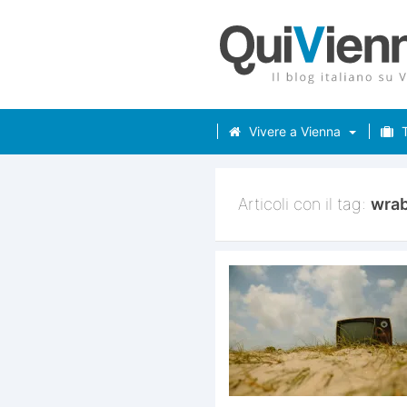
Vivere a Vienna
T
Articoli con il tag:
wra