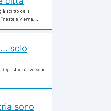
 città
à scritto delle
 Trieste e Vienna....
a… solo
 degli studi universitari
stria sono