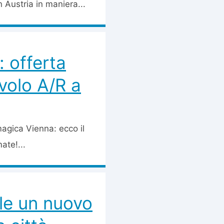
n Austria in maniera...
: offerta
volo A/R a
magica Vienna: ecco il
ate!...
ile un nuovo