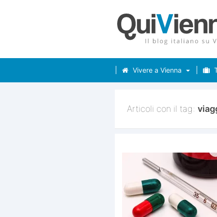
Vivere a Vienna
T
Articoli con il tag:
viag