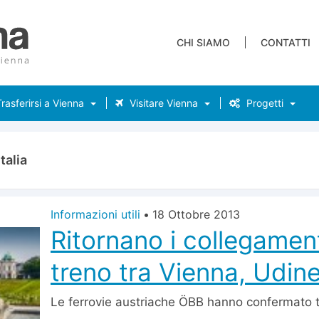
CHI SIAMO
CONTATTI
rasferirsi a Vienna
Visitare Vienna
Progetti
talia
Informazioni utili
•
18 Ottobre 2013
Ritornano i collegamenti
treno tra Vienna, Udin
Le ferrovie austriache ÖBB hanno confermato 