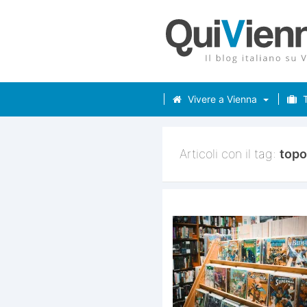
Vivere a Vienna
T
Articoli con il tag:
topo