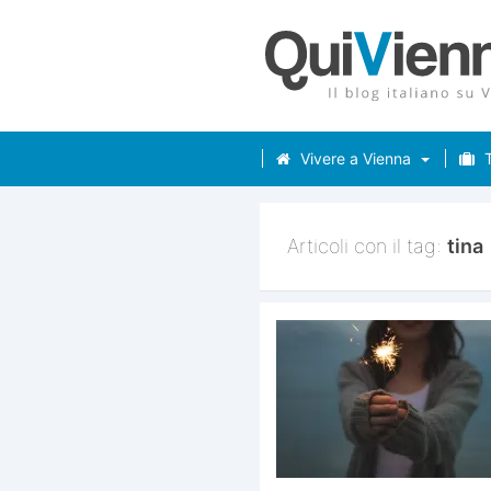
Vivere a Vienna
T
Articoli con il tag:
tina